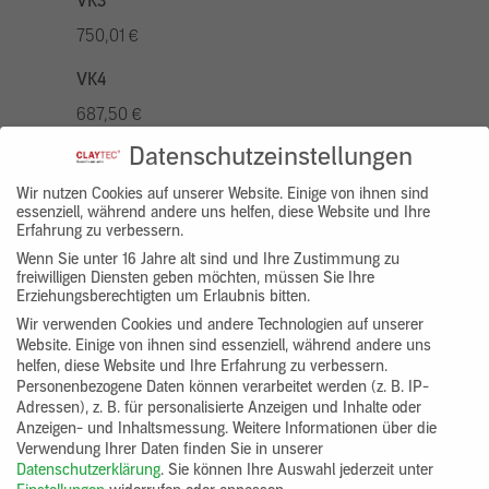
VK3
750,01 €
VK4
687,50 €
Datenschutzeinstellungen
VK5
875,01 €
Wir nutzen Cookies auf unserer Website. Einige von ihnen sind
essenziell, während andere uns helfen, diese Website und Ihre
Erfahrung zu verbessern.
VK7
Wenn Sie unter 16 Jahre alt sind und Ihre Zustimmung zu
625,00 €
freiwilligen Diensten geben möchten, müssen Sie Ihre
Erziehungsberechtigten um Erlaubnis bitten.
Gruppenprodukt
Wir verwenden Cookies und andere Technologien auf unserer
Website. Einige von ihnen sind essenziell, während andere uns
yosima_designputz_bigb
helfen, diese Website und Ihre Erfahrung zu verbessern.
Personenbezogene Daten können verarbeitet werden (z. B. IP-
Adressen), z. B. für personalisierte Anzeigen und Inhalte oder
Anzeigen- und Inhaltsmessung.
Weitere Informationen über die
Verwendung Ihrer Daten finden Sie in unserer
Datenschutzerklärung
.
Sie können Ihre Auswahl jederzeit unter