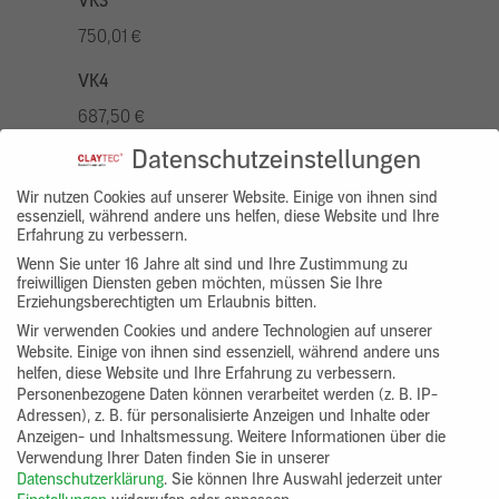
VK3
750,01 €
VK4
687,50 €
Datenschutzeinstellungen
VK5
875,01 €
Wir nutzen Cookies auf unserer Website. Einige von ihnen sind
essenziell, während andere uns helfen, diese Website und Ihre
Erfahrung zu verbessern.
VK7
Wenn Sie unter 16 Jahre alt sind und Ihre Zustimmung zu
625,00 €
freiwilligen Diensten geben möchten, müssen Sie Ihre
Erziehungsberechtigten um Erlaubnis bitten.
Gruppenprodukt
Wir verwenden Cookies und andere Technologien auf unserer
Website. Einige von ihnen sind essenziell, während andere uns
yosima_designputz_bigb
helfen, diese Website und Ihre Erfahrung zu verbessern.
Personenbezogene Daten können verarbeitet werden (z. B. IP-
Adressen), z. B. für personalisierte Anzeigen und Inhalte oder
Anzeigen- und Inhaltsmessung.
Weitere Informationen über die
Verwendung Ihrer Daten finden Sie in unserer
Datenschutzerklärung
.
Sie können Ihre Auswahl jederzeit unter