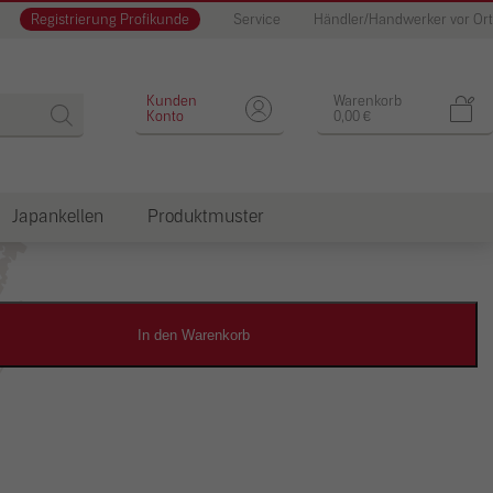
Registrierung Profikunde
Service
Händler/Handwerker vor Ort
Designputz
Kunden
Warenkorb
Konto
0,00
€
Japankellen
Produktmuster
dkosten
In den Warenkorb