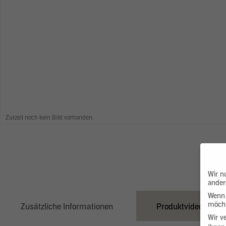
Zurzeit noch kein Bild vorhanden.
Wir n
ander
Wenn 
möcht
Zusätzliche Informationen
Produktvideo
Wir v