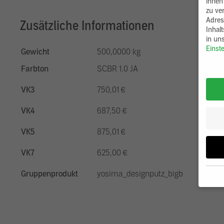
ihnen
zu ve
Adres
Zusätzliche Informationen
Inhal
in un
Einst
Gewicht
500,0000 kg
Farbton
SCBR 1.0 JA
VK3
750,01 €
VK4
687,50 €
VK5
875,01 €
VK7
625,00 €
Gruppenprodukt
yosima_designputz_bigb
Wenn 
möcht