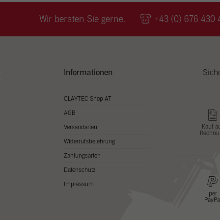
Wir v
ihnen
Wir beraten Sie gerne.
+43 (0) 676 430 
zu ve
Adres
Inhal
in un
Hier 
Zusti
Informationen
Sich
lasse
Al
CLAYTEC Shop AT
AGB
Nu
Kauf a
Versandarten
Rechnu
Daten
Widerrufsbelehrung
Esse
Zahlungsarten
Essen
Datenschutz
Funkt
Impressum
per
PayPa
Stat