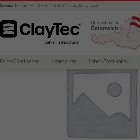
Service
Telefon: +43 (0) 676 430 45 94 / shop@claytec.at
Feine Oberflächen
Lehmputze
Lehm-Trockenbau