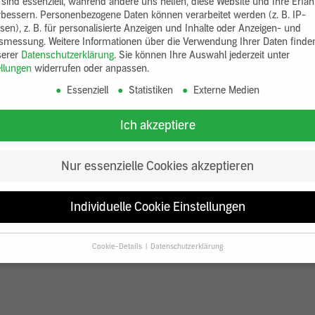
 sind essenziell, während andere uns helfen, diese Website und Ihre Erfa
rbessern.
Personenbezogene Daten können verarbeitet werden (z. B. IP-
sen), z. B. für personalisierte Anzeigen und Inhalte oder Anzeigen- und
tsmessung.
Weitere Informationen über die Verwendung Ihrer Daten finde
serer
Datenschutzerklärung
.
Sie können Ihre Auswahl jederzeit unter
ellungen
widerrufen oder anpassen.
Essenziell
Statistiken
Externe Medien
Ich akzeptiere
Nur essenzielle Cookies akzeptieren
Individuelle Cookie Einstellungen
Cookie-Details
Datenschutzerklärung
Datenschutzeinstellungen
Sie unter 16 Jahre alt sind und Ihre Zustimmung zu freiwilligen Diensten
en, müssen Sie Ihre Erziehungsberechtigten um Erlaubnis bitten.