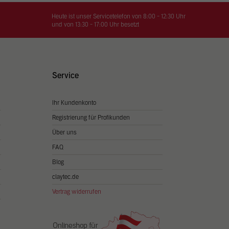
on
hrung
Heute ist unser Servicetelefon von 8:00 - 12:30 Uhr
und von 13:30 - 17:00 Uhr besetzt
n Sie
igen
Service
Ihr Kundenkonto
Zurück
Registrierung für Profikunden
Über uns
FAQ
Blog
claytec.de
Vertrag widerrufen
Statistiken