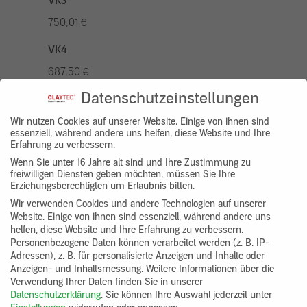
VK3
750,01 €
VK4
687,50 €
Datenschutzeinstellungen
VK5
875,01 €
Wir nutzen Cookies auf unserer Website. Einige von ihnen sind
essenziell, während andere uns helfen, diese Website und Ihre
Erfahrung zu verbessern.
VK7
Wenn Sie unter 16 Jahre alt sind und Ihre Zustimmung zu
625,00 €
freiwilligen Diensten geben möchten, müssen Sie Ihre
Erziehungsberechtigten um Erlaubnis bitten.
Gruppenprodukt
Wir verwenden Cookies und andere Technologien auf unserer
Website. Einige von ihnen sind essenziell, während andere uns
yosima_designputz_bigb
helfen, diese Website und Ihre Erfahrung zu verbessern.
Personenbezogene Daten können verarbeitet werden (z. B. IP-
Adressen), z. B. für personalisierte Anzeigen und Inhalte oder
Anzeigen- und Inhaltsmessung.
Weitere Informationen über die
Verwendung Ihrer Daten finden Sie in unserer
Datenschutzerklärung
.
Sie können Ihre Auswahl jederzeit unter