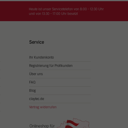
on
hrung
Heute ist unser Servicetelefon von 8:00 - 12:30 Uhr
und von 13:30 - 17:00 Uhr besetzt
n Sie
igen
Service
Ihr Kundenkonto
Zurück
Registrierung für Profikunden
Über uns
FAQ
Blog
claytec.de
Vertrag widerrufen
Statistiken