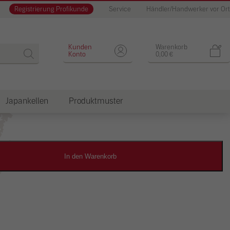
Registrierung Profikunde
Service
Händler/Handwerker vor Ort
Designputz
Kunden
Warenkorb
Konto
0,00
€
Japankellen
Produktmuster
dkosten
In den Warenkorb