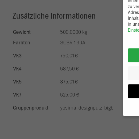
ihnen
zu ve
Adres
Zusätzliche Informationen
Inhal
in un
Einst
Gewicht
500,0000 kg
Farbton
SCBR 1.3 JA
VK3
750,01 €
VK4
687,50 €
VK5
875,01 €
VK7
625,00 €
Gruppenprodukt
yosima_designputz_bigb
Wenn 
möcht