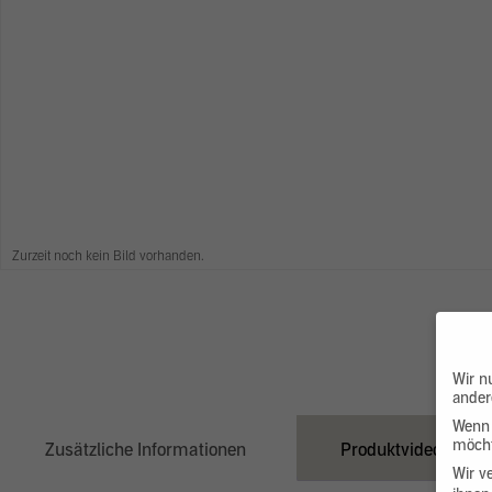
Zurzeit noch kein Bild vorhanden.
Wir n
ander
Wenn 
möcht
Zusätzliche Informationen
Produktvideo
Wir v