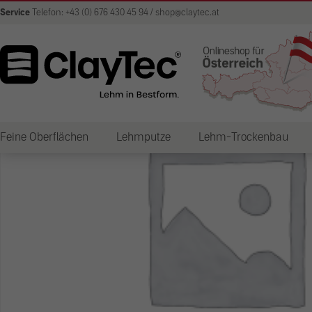
Service
Telefon: +43 (0) 676 430 45 94 / shop@claytec.at
Feine Oberflächen
Lehmputze
Lehm-Trockenbau