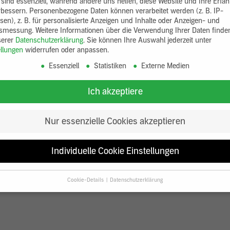
 sind essenziell, während andere uns helfen, diese Website und Ihre Erfa
rbessern.
Personenbezogene Daten können verarbeitet werden (z. B. IP-
sen), z. B. für personalisierte Anzeigen und Inhalte oder Anzeigen- und
tsmessung.
Weitere Informationen über die Verwendung Ihrer Daten finde
serer
Datenschutzerklärung
.
Sie können Ihre Auswahl jederzeit unter
ellungen
widerrufen oder anpassen.
Essenziell
Statistiken
Externe Medien
Ich akzeptiere
Nur essenzielle Cookies akzeptieren
Individuelle Cookie Einstellungen
Cookie-Details
Datenschutzerklärung
Datenschutzeinstellungen
Sie unter 16 Jahre alt sind und Ihre Zustimmung zu freiwilligen Diensten
en, müssen Sie Ihre Erziehungsberechtigten um Erlaubnis bitten.