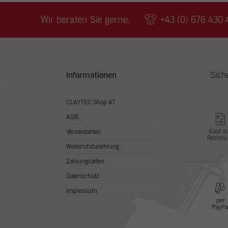
Wir v
ihnen
Wir beraten Sie gerne.
+43 (0) 676 430 
zu ve
Adres
Inhal
in un
Hier 
Zusti
Informationen
Sich
lasse
Al
CLAYTEC Shop AT
AGB
Nu
Kauf a
Versandarten
Rechnu
Daten
Widerrufsbelehrung
Esse
Zahlungsarten
Essen
Datenschutz
Funkt
Impressum
per
PayPa
Stat