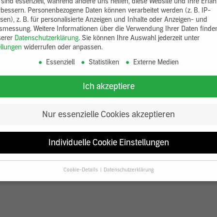
 sind essenziell, während andere uns helfen, diese Website und Ihre Erfa
rbessern.
Personenbezogene Daten können verarbeitet werden (z. B. IP-
sen), z. B. für personalisierte Anzeigen und Inhalte oder Anzeigen- und
tsmessung.
Weitere Informationen über die Verwendung Ihrer Daten finde
serer
Datenschutzerklärung
.
Sie können Ihre Auswahl jederzeit unter
ellungen
widerrufen oder anpassen.
Essenziell
Statistiken
Externe Medien
Ich akzeptiere
Nur essenzielle Cookies akzeptieren
Individuelle Cookie Einstellungen
Cookie-Details
Datenschutzerklärung
Datenschutzeinstellungen
Sie unter 16 Jahre alt sind und Ihre Zustimmung zu freiwilligen Diensten
en, müssen Sie Ihre Erziehungsberechtigten um Erlaubnis bitten.