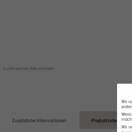
Zurzeit noch kein Bild vorhanden.
Wir n
ander
Wenn 
möcht
Zusätzliche Informationen
Produktvideo
Wir v