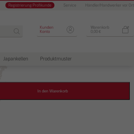
Registrierung Profikunde
Service
Händler/Handwerker vor Ort
Designputz
Kunden
Warenkorb
Konto
0,00
€
Japankellen
Produktmuster
dkosten
In den Warenkorb