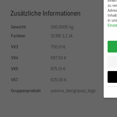
ihnen
zu ve
Adres
Zusätzliche Informationen
Inhal
in un
Einst
Gewicht
500,0000 kg
Farbton
SCBR 3.2 JA
VK3
750,01 €
VK4
687,50 €
VK5
875,01 €
VK7
625,00 €
Gruppenprodukt
yosima_designputz_bigb
Wenn 
möcht