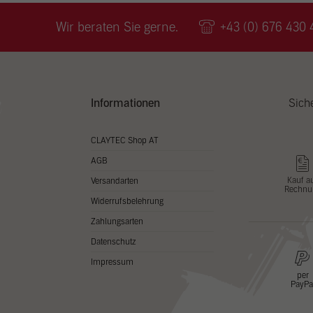
Wir v
ihnen
Wir beraten Sie gerne.
+43 (0) 676 430 
zu ve
Adres
Inhal
in un
Hier 
Zusti
Informationen
Sich
lasse
Al
CLAYTEC Shop AT
AGB
Nu
Kauf a
Versandarten
Rechnu
Daten
Widerrufsbelehrung
Esse
Zahlungsarten
Essen
Datenschutz
Funkt
Impressum
per
PayPa
Stat