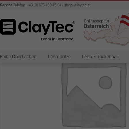
Service
Telefon: +43 (0) 676 430 45 94 / shop@claytec.at
Feine Oberflächen
Lehmputze
Lehm-Trockenbau