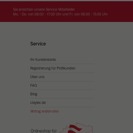
on
hrung
Sie erreichen unsere Service-Mitarbeiter
Mo. - Do. von 08:00 - 17:00 Uhr und Fr. von 08:00 - 15:00 Uhr
n Sie
igen
Service
Ihr Kundenkonto
Zurück
Registrierung für Profikunden
Über uns
FAQ
Blog
claytec.de
Vertrag widerrufen
Statistiken