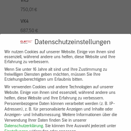
VK3
750,01 €
VK4
687,50 €
Datenschutzeinstellungen
VK5
875,01 €
Wir nutzen Cookies auf unserer Website. Einige von ihnen sind
essenziell, während andere uns helfen, diese Website und Ihre
Erfahrung zu verbessern.
VK7
Wenn Sie unter 16 Jahre alt sind und Ihre Zustimmung zu
625,00 €
freiwilligen Diensten geben möchten, müssen Sie Ihre
Erziehungsberechtigten um Erlaubnis bitten.
Gruppenprodukt
Wir verwenden Cookies und andere Technologien auf unserer
Website. Einige von ihnen sind essenziell, während andere uns
yosima_designputz_bigb
helfen, diese Website und Ihre Erfahrung zu verbessern.
Personenbezogene Daten können verarbeitet werden (z. B. IP-
Adressen), z. B. für personalisierte Anzeigen und Inhalte oder
Anzeigen- und Inhaltsmessung.
Weitere Informationen über die
Verwendung Ihrer Daten finden Sie in unserer
Datenschutzerklärung
.
Sie können Ihre Auswahl jederzeit unter