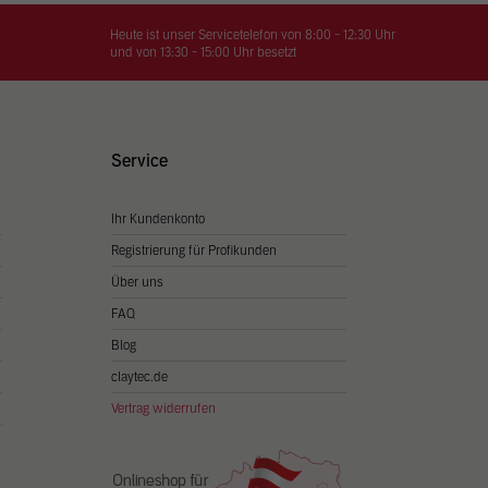
on
hrung
Heute ist unser Servicetelefon von 8:00 - 12:30 Uhr
und von 13:30 - 15:00 Uhr besetzt
n Sie
igen
Service
Ihr Kundenkonto
Zurück
Registrierung für Profikunden
Über uns
FAQ
Blog
claytec.de
Vertrag widerrufen
Statistiken