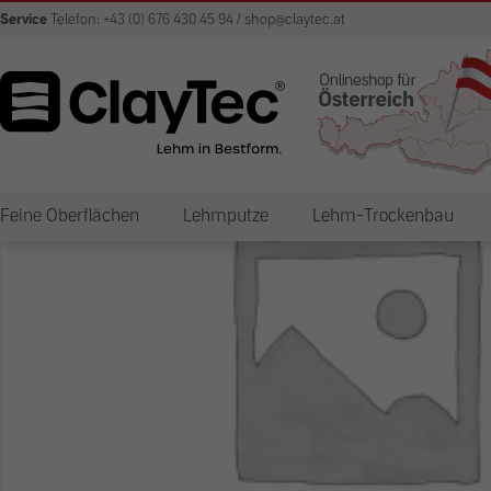
Service
Telefon: +43 (0) 676 430 45 94 / shop@claytec.at
Feine Oberflächen
Lehmputze
Lehm-Trockenbau