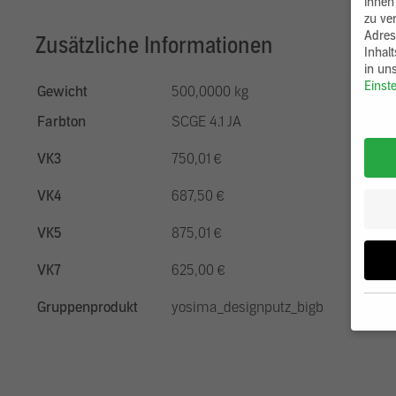
ihnen
zu ve
Adres
Zusätzliche Informationen
Inhal
in un
Einst
Gewicht
500,0000 kg
Farbton
SCGE 4.1 JA
VK3
750,01 €
VK4
687,50 €
VK5
875,01 €
VK7
625,00 €
Gruppenprodukt
yosima_designputz_bigb
Wenn 
möcht