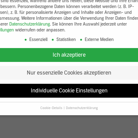
 sind essenziell, während andere uns helfen, diese Website und Ihre Erfa
rbessern.
Personenbezogene Daten können verarbeitet werden (z. B. IP-
sen), z. B. für personalisierte Anzeigen und Inhalte oder Anzeigen- und
tsmessung.
Weitere Informationen über die Verwendung Ihrer Daten finde
serer
Datenschutzerklärung
.
Sie können Ihre Auswahl jederzeit unter
ellungen
widerrufen oder anpassen.
Essenziell
Statistiken
Externe Medien
Ich akzeptiere
Nur essenzielle Cookies akzeptieren
Individuelle Cookie Einstellungen
Cookie-Details
Datenschutzerklärung
Datenschutzeinstellungen
Sie unter 16 Jahre alt sind und Ihre Zustimmung zu freiwilligen Diensten
en, müssen Sie Ihre Erziehungsberechtigten um Erlaubnis bitten.