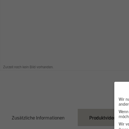
Zurzeit noch kein Bild vorhanden.
Wir n
ander
Wenn 
möcht
Zusätzliche Informationen
Produktvideo
Wir v