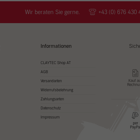
Wir v
ihnen
Wir beraten Sie gerne.
+43 (0) 676 430 
zu ve
Adres
Inhal
in un
Hier 
Zusti
Informationen
Sich
lasse
Al
CLAYTEC Shop AT
AGB
Nu
Kauf a
Versandarten
Rechnu
Daten
Widerrufsbelehrung
Esse
Zahlungsarten
Essen
Datenschutz
Funkt
Impressum
per
PayPa
Stat