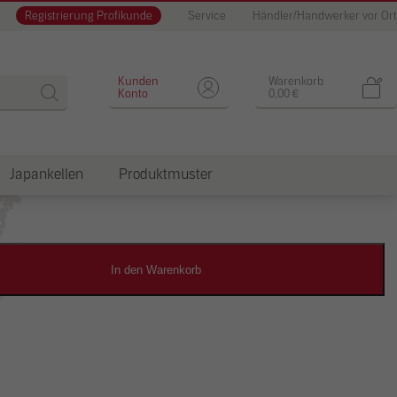
Registrierung Profikunde
Service
Händler/Handwerker vor Ort
Designputz
Kunden
Warenkorb
Konto
0,00
€
Japankellen
Produktmuster
dkosten
In den Warenkorb