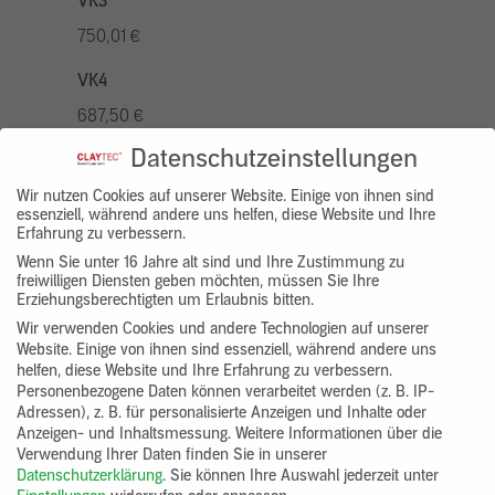
VK3
750,01 €
VK4
687,50 €
Datenschutzeinstellungen
VK5
875,01 €
Wir nutzen Cookies auf unserer Website. Einige von ihnen sind
essenziell, während andere uns helfen, diese Website und Ihre
Erfahrung zu verbessern.
VK7
Wenn Sie unter 16 Jahre alt sind und Ihre Zustimmung zu
625,00 €
freiwilligen Diensten geben möchten, müssen Sie Ihre
Erziehungsberechtigten um Erlaubnis bitten.
Gruppenprodukt
Wir verwenden Cookies und andere Technologien auf unserer
Website. Einige von ihnen sind essenziell, während andere uns
yosima_designputz_bigb
helfen, diese Website und Ihre Erfahrung zu verbessern.
Personenbezogene Daten können verarbeitet werden (z. B. IP-
Adressen), z. B. für personalisierte Anzeigen und Inhalte oder
Anzeigen- und Inhaltsmessung.
Weitere Informationen über die
Verwendung Ihrer Daten finden Sie in unserer
Datenschutzerklärung
.
Sie können Ihre Auswahl jederzeit unter