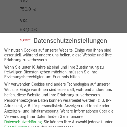
VK3
750,01 €
VK4
687,50 €
Datenschutzeinstellungen
VK5
875,01 €
Wir nutzen Cookies auf unserer Website. Einige von ihnen sind
essenziell, während andere uns helfen, diese Website und Ihre
Erfahrung zu verbessern.
VK7
Wenn Sie unter 16 Jahre alt sind und Ihre Zustimmung zu
625,00 €
freiwilligen Diensten geben möchten, müssen Sie Ihre
Erziehungsberechtigten um Erlaubnis bitten.
Gruppenprodukt
Wir verwenden Cookies und andere Technologien auf unserer
Website. Einige von ihnen sind essenziell, während andere uns
yosima_designputz_bigb
helfen, diese Website und Ihre Erfahrung zu verbessern.
Personenbezogene Daten können verarbeitet werden (z. B. IP-
Adressen), z. B. für personalisierte Anzeigen und Inhalte oder
Anzeigen- und Inhaltsmessung.
Weitere Informationen über die
Verwendung Ihrer Daten finden Sie in unserer
Datenschutzerklärung
.
Sie können Ihre Auswahl jederzeit unter