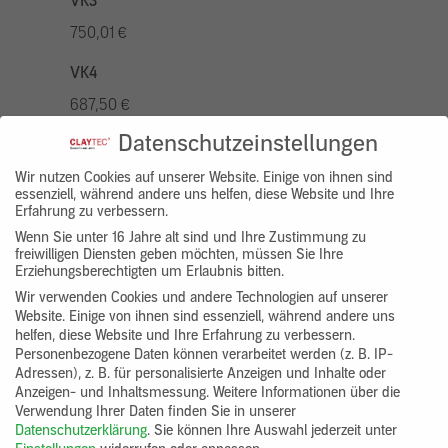
VK3
750,01 €
VK4
687,50 €
Datenschutzeinstellungen
VK5
875,01 €
Wir nutzen Cookies auf unserer Website. Einige von ihnen sind
essenziell, während andere uns helfen, diese Website und Ihre
Erfahrung zu verbessern.
VK7
Wenn Sie unter 16 Jahre alt sind und Ihre Zustimmung zu
625,00 €
freiwilligen Diensten geben möchten, müssen Sie Ihre
Erziehungsberechtigten um Erlaubnis bitten.
Gruppenprodukt
Wir verwenden Cookies und andere Technologien auf unserer
Website. Einige von ihnen sind essenziell, während andere uns
yosima_designputz_bigb
helfen, diese Website und Ihre Erfahrung zu verbessern.
Personenbezogene Daten können verarbeitet werden (z. B. IP-
Adressen), z. B. für personalisierte Anzeigen und Inhalte oder
Anzeigen- und Inhaltsmessung.
Weitere Informationen über die
Verwendung Ihrer Daten finden Sie in unserer
Datenschutzerklärung
.
Sie können Ihre Auswahl jederzeit unter