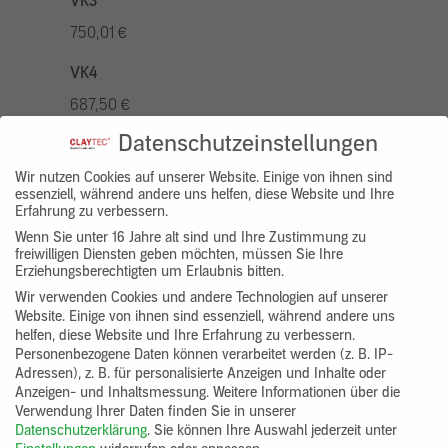
VK3
750,01 €
VK4
687,50 €
Datenschutzeinstellungen
VK5
875,01 €
Wir nutzen Cookies auf unserer Website. Einige von ihnen sind
essenziell, während andere uns helfen, diese Website und Ihre
Erfahrung zu verbessern.
VK7
Wenn Sie unter 16 Jahre alt sind und Ihre Zustimmung zu
625,00 €
freiwilligen Diensten geben möchten, müssen Sie Ihre
Erziehungsberechtigten um Erlaubnis bitten.
Gruppenprodukt
Wir verwenden Cookies und andere Technologien auf unserer
Website. Einige von ihnen sind essenziell, während andere uns
yosima_designputz_bigb
helfen, diese Website und Ihre Erfahrung zu verbessern.
Personenbezogene Daten können verarbeitet werden (z. B. IP-
Adressen), z. B. für personalisierte Anzeigen und Inhalte oder
Anzeigen- und Inhaltsmessung.
Weitere Informationen über die
Verwendung Ihrer Daten finden Sie in unserer
Datenschutzerklärung
.
Sie können Ihre Auswahl jederzeit unter