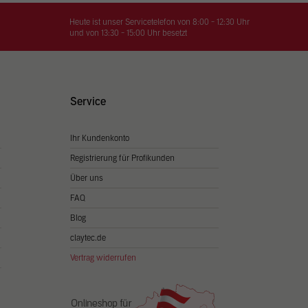
on
hrung
Heute ist unser Servicetelefon von 8:00 - 12:30 Uhr
und von 13:30 - 15:00 Uhr besetzt
n Sie
igen
Service
Ihr Kundenkonto
Zurück
Registrierung für Profikunden
Über uns
FAQ
Blog
claytec.de
Vertrag widerrufen
Statistiken