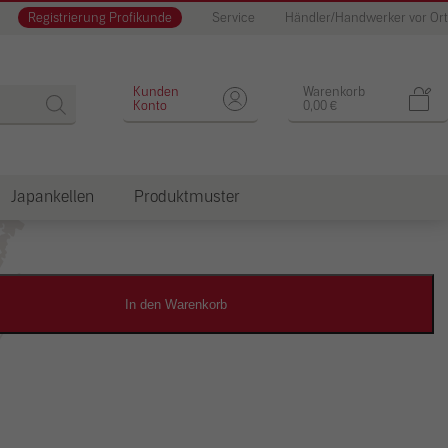
Registrierung Profikunde
Service
Händler/Handwerker vor Ort
Designputz
Kunden
Warenkorb
Konto
0,00
€
Japankellen
Produktmuster
dkosten
In den Warenkorb