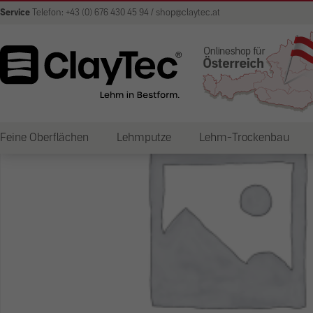
Service
Telefon: +43 (0) 676 430 45 94 / shop@claytec.at
Feine Oberflächen
Lehmputze
Lehm-Trockenbau