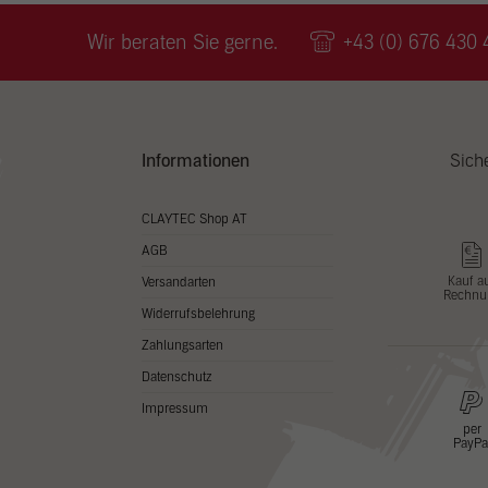
Wir v
ihnen
Wir beraten Sie gerne.
+43 (0) 676 430 
zu ve
Adres
Inhal
in un
Hier 
Zusti
Informationen
Sich
lasse
Al
CLAYTEC Shop AT
AGB
Nu
Kauf a
Versandarten
Rechnu
Daten
Widerrufsbelehrung
Esse
Zahlungsarten
Essen
Datenschutz
Funkt
Impressum
per
PayPa
Stat