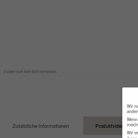
Zurzeit noch kein Bild vorhanden.
Wir n
ander
Wenn 
möcht
Zusätzliche Informationen
Produktvideo
Wir v