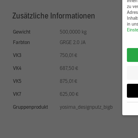
ihnen
zu ve
Adres
Zusätzliche Informationen
Inhal
in un
Einst
Gewicht
500,0000 kg
Farbton
GRGE 2.0 JA
VK3
750,01 €
VK4
687,50 €
VK5
875,01 €
VK7
625,00 €
Gruppenprodukt
yosima_designputz_bigb
Wenn 
möcht