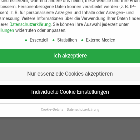
 sind essenziell, während andere uns helfen, diese Website und Ihre Erfa
rbessern.
Personenbezogene Daten können verarbeitet werden (z. B. IP-
sen), z. B. für personalisierte Anzeigen und Inhalte oder Anzeigen- und
tsmessung.
Weitere Informationen über die Verwendung Ihrer Daten finde
serer
Datenschutzerklärung
.
Sie können Ihre Auswahl jederzeit unter
ellungen
widerrufen oder anpassen.
Essenziell
Statistiken
Externe Medien
Ich akzeptiere
Nur essenzielle Cookies akzeptieren
Individuelle Cookie Einstellungen
Cookie-Details
Datenschutzerklärung
Datenschutzeinstellungen
Sie unter 16 Jahre alt sind und Ihre Zustimmung zu freiwilligen Diensten
en, müssen Sie Ihre Erziehungsberechtigten um Erlaubnis bitten.