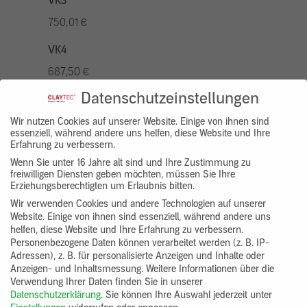
VK3
750,01 €
VK4
687,50 €
Datenschutzeinstellungen
VK5
875,01 €
Wir nutzen Cookies auf unserer Website. Einige von ihnen sind
essenziell, während andere uns helfen, diese Website und Ihre
Erfahrung zu verbessern.
VK7
Wenn Sie unter 16 Jahre alt sind und Ihre Zustimmung zu
625,00 €
freiwilligen Diensten geben möchten, müssen Sie Ihre
Erziehungsberechtigten um Erlaubnis bitten.
Gruppenprodukt
Wir verwenden Cookies und andere Technologien auf unserer
Website. Einige von ihnen sind essenziell, während andere uns
yosima_designputz_bigb
helfen, diese Website und Ihre Erfahrung zu verbessern.
Personenbezogene Daten können verarbeitet werden (z. B. IP-
Adressen), z. B. für personalisierte Anzeigen und Inhalte oder
Anzeigen- und Inhaltsmessung.
Weitere Informationen über die
Verwendung Ihrer Daten finden Sie in unserer
Datenschutzerklärung
.
Sie können Ihre Auswahl jederzeit unter