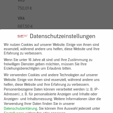
VK3
750,01 €
VK4
687,50 €
Datenschutzeinstellungen
VK5
875,01 €
Wir nutzen Cookies auf unserer Website. Einige von ihnen sind
essenziell, während andere uns helfen, diese Website und Ihre
Erfahrung zu verbessern.
VK7
Wenn Sie unter 16 Jahre alt sind und Ihre Zustimmung zu
625,00 €
freiwilligen Diensten geben möchten, müssen Sie Ihre
Erziehungsberechtigten um Erlaubnis bitten.
Gruppenprodukt
Wir verwenden Cookies und andere Technologien auf unserer
Website. Einige von ihnen sind essenziell, während andere uns
yosima_designputz_bigb
helfen, diese Website und Ihre Erfahrung zu verbessern.
Personenbezogene Daten können verarbeitet werden (z. B. IP-
Adressen), z. B. für personalisierte Anzeigen und Inhalte oder
Anzeigen- und Inhaltsmessung.
Weitere Informationen über die
Verwendung Ihrer Daten finden Sie in unserer
Datenschutzerklärung
.
Sie können Ihre Auswahl jederzeit unter