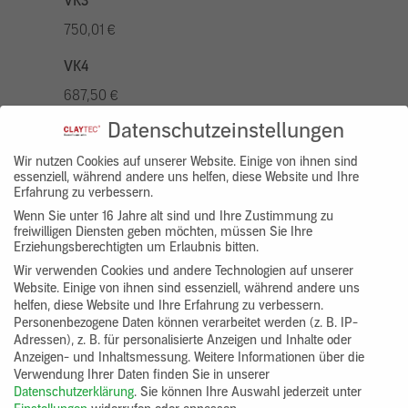
VK3
750,01 €
VK4
687,50 €
Datenschutzeinstellungen
VK5
875,01 €
Wir nutzen Cookies auf unserer Website. Einige von ihnen sind
essenziell, während andere uns helfen, diese Website und Ihre
Erfahrung zu verbessern.
VK7
Wenn Sie unter 16 Jahre alt sind und Ihre Zustimmung zu
625,00 €
freiwilligen Diensten geben möchten, müssen Sie Ihre
Erziehungsberechtigten um Erlaubnis bitten.
Gruppenprodukt
Wir verwenden Cookies und andere Technologien auf unserer
Website. Einige von ihnen sind essenziell, während andere uns
yosima_designputz_bigb
helfen, diese Website und Ihre Erfahrung zu verbessern.
Personenbezogene Daten können verarbeitet werden (z. B. IP-
Adressen), z. B. für personalisierte Anzeigen und Inhalte oder
Anzeigen- und Inhaltsmessung.
Weitere Informationen über die
Verwendung Ihrer Daten finden Sie in unserer
Datenschutzerklärung
.
Sie können Ihre Auswahl jederzeit unter