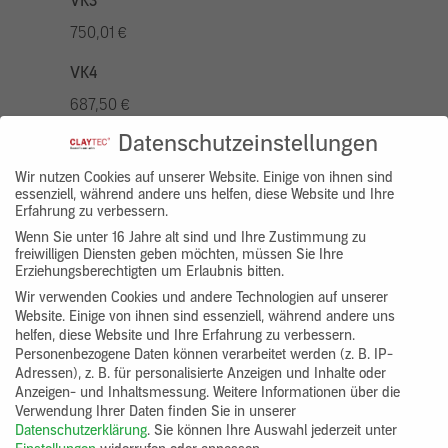
VK3
750,01 €
VK4
687,50 €
Datenschutzeinstellungen
VK5
875,01 €
Wir nutzen Cookies auf unserer Website. Einige von ihnen sind
essenziell, während andere uns helfen, diese Website und Ihre
Erfahrung zu verbessern.
VK7
Wenn Sie unter 16 Jahre alt sind und Ihre Zustimmung zu
625,00 €
freiwilligen Diensten geben möchten, müssen Sie Ihre
Erziehungsberechtigten um Erlaubnis bitten.
Gruppenprodukt
Wir verwenden Cookies und andere Technologien auf unserer
Website. Einige von ihnen sind essenziell, während andere uns
yosima_designputz_bigb
helfen, diese Website und Ihre Erfahrung zu verbessern.
Personenbezogene Daten können verarbeitet werden (z. B. IP-
Adressen), z. B. für personalisierte Anzeigen und Inhalte oder
Anzeigen- und Inhaltsmessung.
Weitere Informationen über die
Verwendung Ihrer Daten finden Sie in unserer
Datenschutzerklärung
.
Sie können Ihre Auswahl jederzeit unter