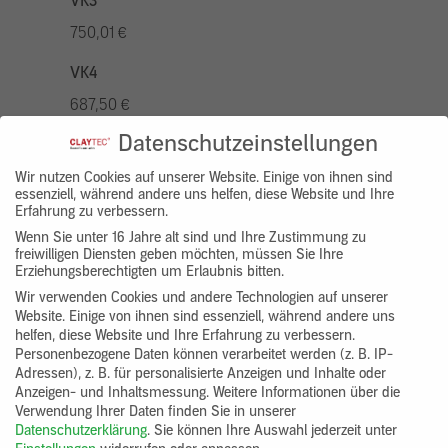
VK3
750,01 €
VK4
687,50 €
Datenschutzeinstellungen
VK5
875,01 €
Wir nutzen Cookies auf unserer Website. Einige von ihnen sind
essenziell, während andere uns helfen, diese Website und Ihre
Erfahrung zu verbessern.
VK7
Wenn Sie unter 16 Jahre alt sind und Ihre Zustimmung zu
625,00 €
freiwilligen Diensten geben möchten, müssen Sie Ihre
Erziehungsberechtigten um Erlaubnis bitten.
Gruppenprodukt
Wir verwenden Cookies und andere Technologien auf unserer
Website. Einige von ihnen sind essenziell, während andere uns
yosima_designputz_bigb
helfen, diese Website und Ihre Erfahrung zu verbessern.
Personenbezogene Daten können verarbeitet werden (z. B. IP-
Adressen), z. B. für personalisierte Anzeigen und Inhalte oder
Anzeigen- und Inhaltsmessung.
Weitere Informationen über die
Verwendung Ihrer Daten finden Sie in unserer
Datenschutzerklärung
.
Sie können Ihre Auswahl jederzeit unter