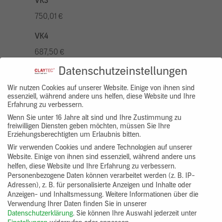
VK3
750,01 €
VK4
687,50 €
Datenschutzeinstellungen
VK5
875,01 €
Wir nutzen Cookies auf unserer Website. Einige von ihnen sind
essenziell, während andere uns helfen, diese Website und Ihre
Erfahrung zu verbessern.
VK7
Wenn Sie unter 16 Jahre alt sind und Ihre Zustimmung zu
625,00 €
freiwilligen Diensten geben möchten, müssen Sie Ihre
Erziehungsberechtigten um Erlaubnis bitten.
Gruppenprodukt
Wir verwenden Cookies und andere Technologien auf unserer
Website. Einige von ihnen sind essenziell, während andere uns
yosima_designputz_bigb
helfen, diese Website und Ihre Erfahrung zu verbessern.
Personenbezogene Daten können verarbeitet werden (z. B. IP-
Adressen), z. B. für personalisierte Anzeigen und Inhalte oder
Anzeigen- und Inhaltsmessung.
Weitere Informationen über die
Verwendung Ihrer Daten finden Sie in unserer
Datenschutzerklärung
.
Sie können Ihre Auswahl jederzeit unter