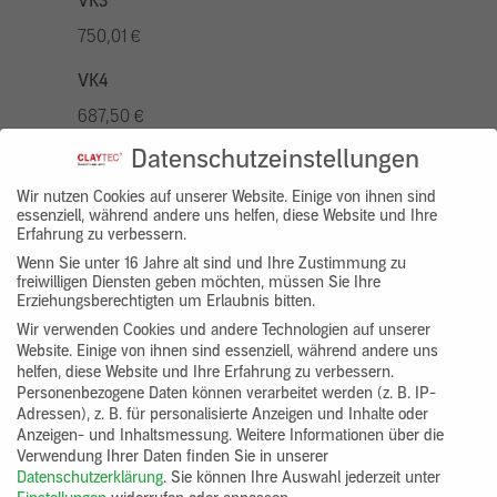
VK3
750,01 €
VK4
687,50 €
Datenschutzeinstellungen
VK5
875,01 €
Wir nutzen Cookies auf unserer Website. Einige von ihnen sind
essenziell, während andere uns helfen, diese Website und Ihre
Erfahrung zu verbessern.
VK7
Wenn Sie unter 16 Jahre alt sind und Ihre Zustimmung zu
625,00 €
freiwilligen Diensten geben möchten, müssen Sie Ihre
Erziehungsberechtigten um Erlaubnis bitten.
Gruppenprodukt
Wir verwenden Cookies und andere Technologien auf unserer
Website. Einige von ihnen sind essenziell, während andere uns
yosima_designputz_bigb
helfen, diese Website und Ihre Erfahrung zu verbessern.
Personenbezogene Daten können verarbeitet werden (z. B. IP-
Adressen), z. B. für personalisierte Anzeigen und Inhalte oder
Anzeigen- und Inhaltsmessung.
Weitere Informationen über die
Verwendung Ihrer Daten finden Sie in unserer
Datenschutzerklärung
.
Sie können Ihre Auswahl jederzeit unter