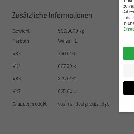
ihnen
zu ve
Adres
Zusätzliche Informationen
Inhal
in un
Einst
Gewicht
500,0000 kg
Farbton
Weiss HE
VK3
750,01 €
VK4
687,50 €
VK5
875,01 €
VK7
625,00 €
Gruppenprodukt
yosima_designputz_bigb
Wenn 
möcht