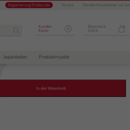
Registrierung Profikunde
Service
Händler/Handwerker vor Ort
Designputz
Kunden
Warenkorb
Konto
0,00
€
Japankellen
Produktmuster
dkosten
In den Warenkorb