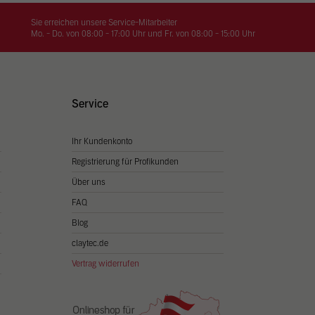
on
hrung
Sie erreichen unsere Service-Mitarbeiter
Mo. - Do. von 08:00 - 17:00 Uhr und Fr. von 08:00 - 15:00 Uhr
n Sie
igen
Service
Ihr Kundenkonto
Zurück
Registrierung für Profikunden
Über uns
FAQ
Blog
claytec.de
Vertrag widerrufen
Statistiken