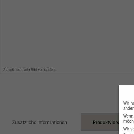
Zurzeit noch kein Bild vorhanden.
Wir n
ander
Wenn 
möcht
Zusätzliche Informationen
Produktvideo
Wir v