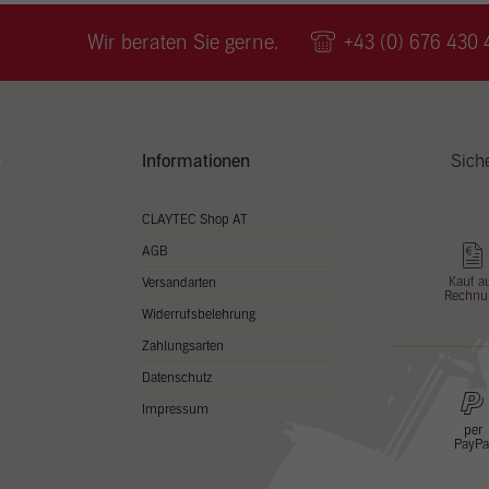
Wir v
ihnen
Wir beraten Sie gerne.
+43 (0) 676 430 
zu ve
Adres
Inhal
in un
Hier 
Zusti
Informationen
Sich
lasse
Al
CLAYTEC Shop AT
AGB
Nu
Kauf a
Versandarten
Rechnu
Daten
Widerrufsbelehrung
Esse
Zahlungsarten
Essen
Datenschutz
Funkt
Impressum
per
PayPa
Stat