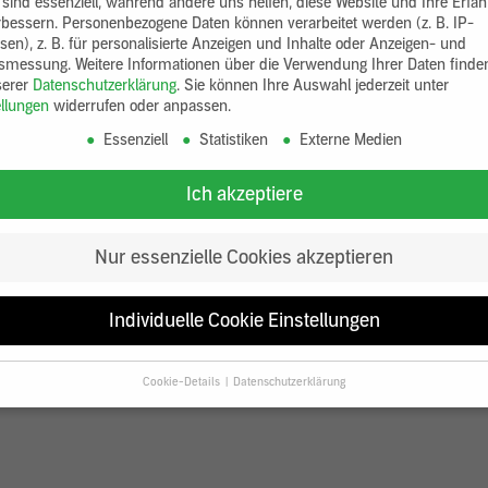
 sind essenziell, während andere uns helfen, diese Website und Ihre Erfa
rbessern.
Personenbezogene Daten können verarbeitet werden (z. B. IP-
sen), z. B. für personalisierte Anzeigen und Inhalte oder Anzeigen- und
tsmessung.
Weitere Informationen über die Verwendung Ihrer Daten finde
serer
Datenschutzerklärung
.
Sie können Ihre Auswahl jederzeit unter
ellungen
widerrufen oder anpassen.
Essenziell
Statistiken
Externe Medien
Ich akzeptiere
Nur essenzielle Cookies akzeptieren
Individuelle Cookie Einstellungen
Cookie-Details
Datenschutzerklärung
Datenschutzeinstellungen
Sie unter 16 Jahre alt sind und Ihre Zustimmung zu freiwilligen Diensten
en, müssen Sie Ihre Erziehungsberechtigten um Erlaubnis bitten.