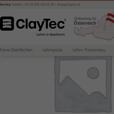
Service
Telefon: +43 (0) 676 430 45 94 / shop@claytec.at
Feine Oberflächen
Lehmputze
Lehm-Trockenbau