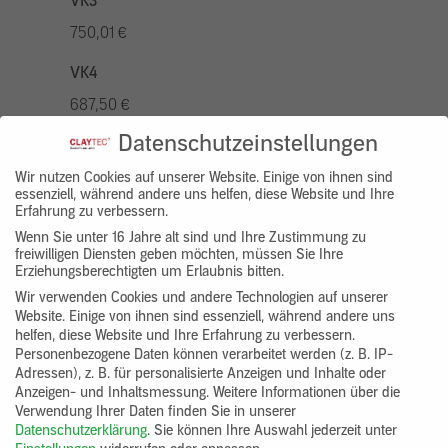
VK3
750,01 €
VK4
687,50 €
Datenschutzeinstellungen
VK5
875,01 €
Wir nutzen Cookies auf unserer Website. Einige von ihnen sind
essenziell, während andere uns helfen, diese Website und Ihre
Erfahrung zu verbessern.
VK7
Wenn Sie unter 16 Jahre alt sind und Ihre Zustimmung zu
625,00 €
freiwilligen Diensten geben möchten, müssen Sie Ihre
Erziehungsberechtigten um Erlaubnis bitten.
Gruppenprodukt
Wir verwenden Cookies und andere Technologien auf unserer
Website. Einige von ihnen sind essenziell, während andere uns
yosima_designputz_bigb
helfen, diese Website und Ihre Erfahrung zu verbessern.
Personenbezogene Daten können verarbeitet werden (z. B. IP-
Adressen), z. B. für personalisierte Anzeigen und Inhalte oder
Anzeigen- und Inhaltsmessung.
Weitere Informationen über die
Verwendung Ihrer Daten finden Sie in unserer
Datenschutzerklärung
.
Sie können Ihre Auswahl jederzeit unter