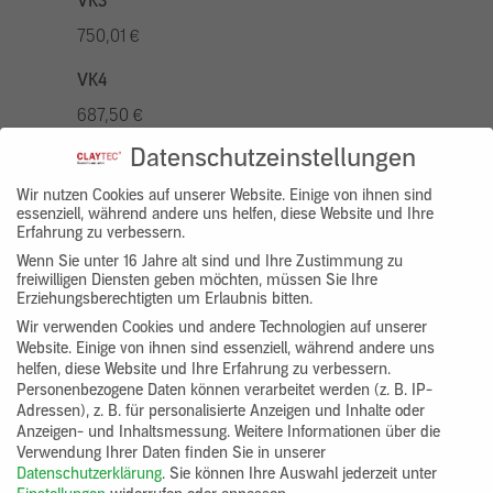
VK3
750,01 €
VK4
687,50 €
Datenschutzeinstellungen
VK5
875,01 €
Wir nutzen Cookies auf unserer Website. Einige von ihnen sind
essenziell, während andere uns helfen, diese Website und Ihre
Erfahrung zu verbessern.
VK7
Wenn Sie unter 16 Jahre alt sind und Ihre Zustimmung zu
625,00 €
freiwilligen Diensten geben möchten, müssen Sie Ihre
Erziehungsberechtigten um Erlaubnis bitten.
Gruppenprodukt
Wir verwenden Cookies und andere Technologien auf unserer
Website. Einige von ihnen sind essenziell, während andere uns
yosima_designputz_bigb
helfen, diese Website und Ihre Erfahrung zu verbessern.
Personenbezogene Daten können verarbeitet werden (z. B. IP-
Adressen), z. B. für personalisierte Anzeigen und Inhalte oder
Anzeigen- und Inhaltsmessung.
Weitere Informationen über die
Verwendung Ihrer Daten finden Sie in unserer
Datenschutzerklärung
.
Sie können Ihre Auswahl jederzeit unter