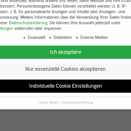
 sind essenziell, während andere uns helfen, diese Website und Ihre Erfa
rbessern.
Personenbezogene Daten können verarbeitet werden (z. B. IP-
sen), z. B. für personalisierte Anzeigen und Inhalte oder Anzeigen- und
tsmessung.
Weitere Informationen über die Verwendung Ihrer Daten finde
serer
Datenschutzerklärung
.
Sie können Ihre Auswahl jederzeit unter
ellungen
widerrufen oder anpassen.
Essenziell
Statistiken
Externe Medien
Ich akzeptiere
Nur essenzielle Cookies akzeptieren
Individuelle Cookie Einstellungen
Cookie-Details
Datenschutzerklärung
Datenschutzeinstellungen
Sie unter 16 Jahre alt sind und Ihre Zustimmung zu freiwilligen Diensten
en, müssen Sie Ihre Erziehungsberechtigten um Erlaubnis bitten.