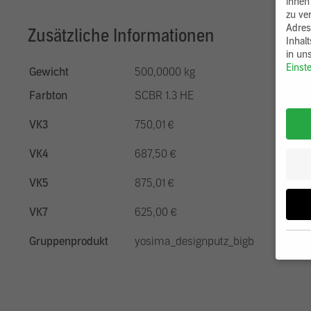
ihnen
zu ve
Adres
Zusätzliche Informationen
Inhal
in un
Einst
Gewicht
500,0000 kg
Farbton
SCBR 1.3 HE
VK3
750,01 €
VK4
687,50 €
VK5
875,01 €
VK7
625,00 €
Gruppenprodukt
yosima_designputz_bigb
Wenn 
möcht