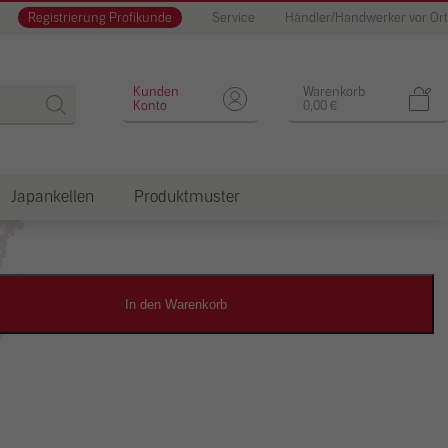
Registrierung Profikunde
Service
Händler/Handwerker vor Ort
Designputz
Kunden
Warenkorb
Konto
0,00
€
Japankellen
Produktmuster
dkosten
In den Warenkorb