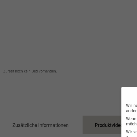
Zurzeit noch kein Bild vorhanden.
Wir n
ander
Wenn 
möcht
Zusätzliche Informationen
Produktvideo
Wir v