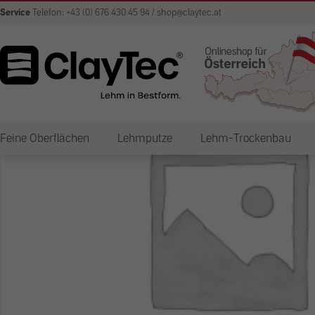
Service
Telefon: +43 (0) 676 430 45 94 / shop@claytec.at
Feine Oberflächen
Lehmputze
Lehm-Trockenbau