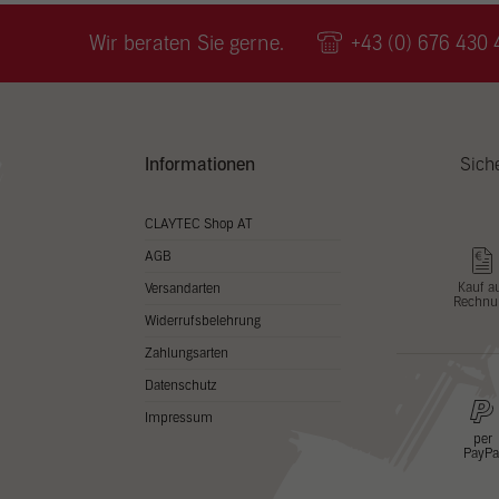
Wir v
ihnen
Wir beraten Sie gerne.
+43 (0) 676 430 
zu ve
Adres
Inhal
in un
Hier 
Zusti
Informationen
Sich
lasse
Al
CLAYTEC Shop AT
AGB
Nu
Kauf a
Versandarten
Rechnu
Daten
Widerrufsbelehrung
Esse
Zahlungsarten
Essen
Datenschutz
Funkt
Impressum
per
PayPa
Stat