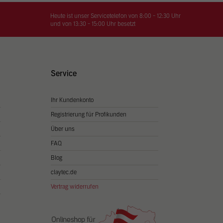
on
hrung
Heute ist unser Servicetelefon von 8:00 - 12:30 Uhr
und von 13:30 - 15:00 Uhr besetzt
n Sie
igen
Service
Ihr Kundenkonto
Zurück
Registrierung für Profikunden
Über uns
FAQ
Blog
claytec.de
Vertrag widerrufen
Statistiken