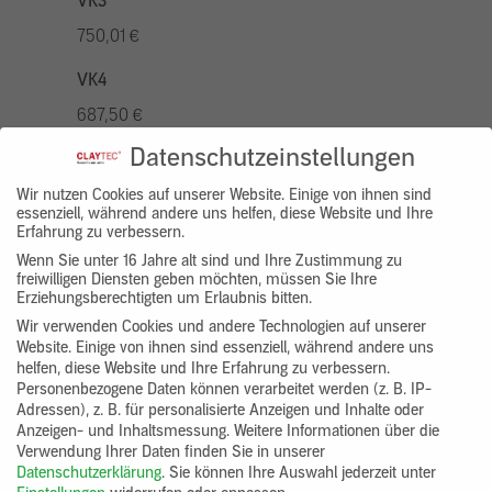
VK3
750,01 €
VK4
687,50 €
Datenschutzeinstellungen
VK5
875,01 €
Wir nutzen Cookies auf unserer Website. Einige von ihnen sind
essenziell, während andere uns helfen, diese Website und Ihre
Erfahrung zu verbessern.
VK7
Wenn Sie unter 16 Jahre alt sind und Ihre Zustimmung zu
625,00 €
freiwilligen Diensten geben möchten, müssen Sie Ihre
Erziehungsberechtigten um Erlaubnis bitten.
Gruppenprodukt
Wir verwenden Cookies und andere Technologien auf unserer
Website. Einige von ihnen sind essenziell, während andere uns
yosima_designputz_bigb
helfen, diese Website und Ihre Erfahrung zu verbessern.
Personenbezogene Daten können verarbeitet werden (z. B. IP-
Adressen), z. B. für personalisierte Anzeigen und Inhalte oder
Anzeigen- und Inhaltsmessung.
Weitere Informationen über die
Verwendung Ihrer Daten finden Sie in unserer
Datenschutzerklärung
.
Sie können Ihre Auswahl jederzeit unter