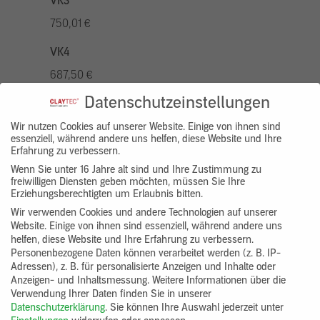
VK3
750,01 €
VK4
687,50 €
Datenschutzeinstellungen
VK5
875,01 €
Wir nutzen Cookies auf unserer Website. Einige von ihnen sind
essenziell, während andere uns helfen, diese Website und Ihre
Erfahrung zu verbessern.
VK7
Wenn Sie unter 16 Jahre alt sind und Ihre Zustimmung zu
625,00 €
freiwilligen Diensten geben möchten, müssen Sie Ihre
Erziehungsberechtigten um Erlaubnis bitten.
Gruppenprodukt
Wir verwenden Cookies und andere Technologien auf unserer
Website. Einige von ihnen sind essenziell, während andere uns
yosima_designputz_bigb
helfen, diese Website und Ihre Erfahrung zu verbessern.
Personenbezogene Daten können verarbeitet werden (z. B. IP-
Adressen), z. B. für personalisierte Anzeigen und Inhalte oder
Anzeigen- und Inhaltsmessung.
Weitere Informationen über die
Verwendung Ihrer Daten finden Sie in unserer
Datenschutzerklärung
.
Sie können Ihre Auswahl jederzeit unter