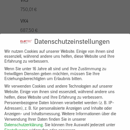
VK3
750,01 €
VK4
687,50 €
Datenschutzeinstellungen
VK5
875,01 €
Wir nutzen Cookies auf unserer Website. Einige von ihnen sind
essenziell, während andere uns helfen, diese Website und Ihre
Erfahrung zu verbessern.
VK7
Wenn Sie unter 16 Jahre alt sind und Ihre Zustimmung zu
625,00 €
freiwilligen Diensten geben möchten, müssen Sie Ihre
Erziehungsberechtigten um Erlaubnis bitten.
Gruppenprodukt
Wir verwenden Cookies und andere Technologien auf unserer
Website. Einige von ihnen sind essenziell, während andere uns
yosima_designputz_bigb
helfen, diese Website und Ihre Erfahrung zu verbessern.
Personenbezogene Daten können verarbeitet werden (z. B. IP-
Adressen), z. B. für personalisierte Anzeigen und Inhalte oder
Anzeigen- und Inhaltsmessung.
Weitere Informationen über die
Verwendung Ihrer Daten finden Sie in unserer
Datenschutzerklärung
.
Sie können Ihre Auswahl jederzeit unter