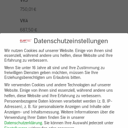
VK3
750,01 €
VK4
687,50 €
Datenschutzeinstellungen
VK5
875,01 €
Wir nutzen Cookies auf unserer Website. Einige von ihnen sind
essenziell, während andere uns helfen, diese Website und Ihre
Erfahrung zu verbessern.
VK7
Wenn Sie unter 16 Jahre alt sind und Ihre Zustimmung zu
625,00 €
freiwilligen Diensten geben möchten, müssen Sie Ihre
Erziehungsberechtigten um Erlaubnis bitten.
Gruppenprodukt
Wir verwenden Cookies und andere Technologien auf unserer
Website. Einige von ihnen sind essenziell, während andere uns
yosima_designputz_bigb
helfen, diese Website und Ihre Erfahrung zu verbessern.
Personenbezogene Daten können verarbeitet werden (z. B. IP-
Adressen), z. B. für personalisierte Anzeigen und Inhalte oder
Anzeigen- und Inhaltsmessung.
Weitere Informationen über die
Verwendung Ihrer Daten finden Sie in unserer
Datenschutzerklärung
.
Sie können Ihre Auswahl jederzeit unter