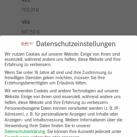
VK3
750,01 €
VK4
687,50 €
Datenschutzeinstellungen
VK5
875,01 €
Wir nutzen Cookies auf unserer Website. Einige von ihnen sind
essenziell, während andere uns helfen, diese Website und Ihre
Erfahrung zu verbessern.
VK7
Wenn Sie unter 16 Jahre alt sind und Ihre Zustimmung zu
625,00 €
freiwilligen Diensten geben möchten, müssen Sie Ihre
Erziehungsberechtigten um Erlaubnis bitten.
Gruppenprodukt
Wir verwenden Cookies und andere Technologien auf unserer
Website. Einige von ihnen sind essenziell, während andere uns
yosima_designputz_bigb
helfen, diese Website und Ihre Erfahrung zu verbessern.
Personenbezogene Daten können verarbeitet werden (z. B. IP-
Adressen), z. B. für personalisierte Anzeigen und Inhalte oder
Anzeigen- und Inhaltsmessung.
Weitere Informationen über die
Verwendung Ihrer Daten finden Sie in unserer
Datenschutzerklärung
.
Sie können Ihre Auswahl jederzeit unter