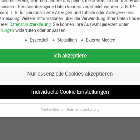
 sind essenziell, während andere uns helfen, diese Website und Ihre Erfa
rbessern.
Personenbezogene Daten können verarbeitet werden (z. B. IP-
sen), z. B. für personalisierte Anzeigen und Inhalte oder Anzeigen- und
tsmessung.
Weitere Informationen über die Verwendung Ihrer Daten finde
serer
Datenschutzerklärung
.
Sie können Ihre Auswahl jederzeit unter
ellungen
widerrufen oder anpassen.
Essenziell
Statistiken
Externe Medien
Ich akzeptiere
Nur essenzielle Cookies akzeptieren
Individuelle Cookie Einstellungen
Cookie-Details
Datenschutzerklärung
Datenschutzeinstellungen
Sie unter 16 Jahre alt sind und Ihre Zustimmung zu freiwilligen Diensten
en, müssen Sie Ihre Erziehungsberechtigten um Erlaubnis bitten.