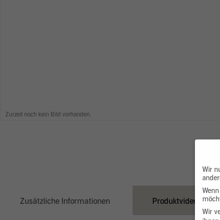
Zurzeit noch kein Bild vorhanden.
Wir n
ander
Wenn 
möcht
Zusätzliche Informationen
Produktvideo
Wir v