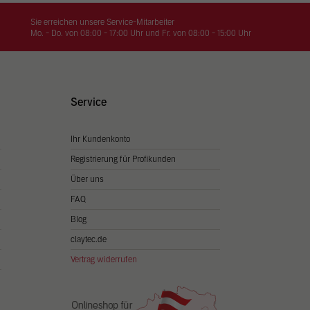
on
hrung
Sie erreichen unsere Service-Mitarbeiter
Mo. - Do. von 08:00 - 17:00 Uhr und Fr. von 08:00 - 15:00 Uhr
n Sie
igen
Service
Ihr Kundenkonto
Zurück
Registrierung für Profikunden
Über uns
FAQ
Blog
claytec.de
Vertrag widerrufen
Statistiken