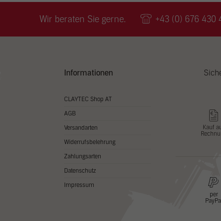
Wir v
ihnen
Wir beraten Sie gerne.
+43 (0) 676 430 
zu ve
Adres
Inhal
in un
Hier 
Zusti
Informationen
Sich
lasse
Al
CLAYTEC Shop AT
AGB
Nu
Kauf a
Versandarten
Rechnu
Daten
Widerrufsbelehrung
Esse
Zahlungsarten
Essen
Datenschutz
Funkt
Impressum
per
PayPa
Stat