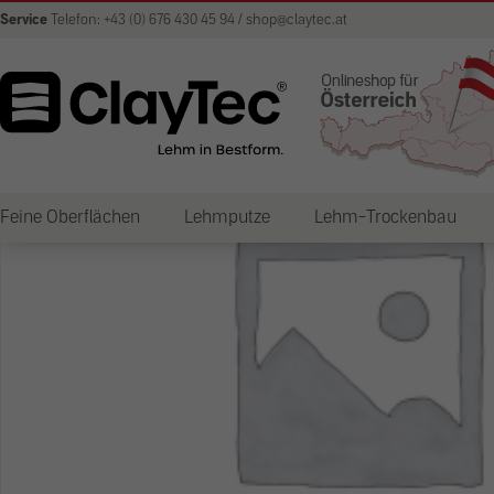
Service
Telefon: +43 (0) 676 430 45 94 / shop@claytec.at
Feine Oberflächen
Lehmputze
Lehm-Trockenbau