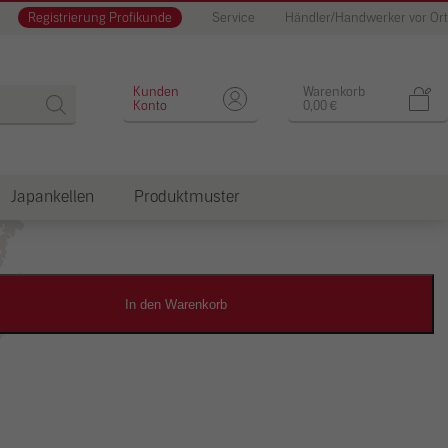
Registrierung Profikunde
Service
Händler/Handwerker vor Ort
Designputz
Kunden
Warenkorb
Konto
0,00
€
Japankellen
Produktmuster
dkosten
In den Warenkorb