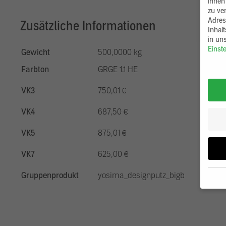
ihnen
zu ve
Adres
Zusätzliche Informationen
Inhal
in un
Einst
Gewicht
500,0000 kg
Farbton
GRGE 1.1 HE
VK3
750,01 €
VK4
687,50 €
VK5
875,01 €
VK7
625,00 €
Gruppenprodukt
yosima_designputz_bigb
Wenn 
möcht