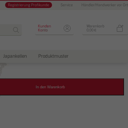
Registrierung Profikunde
Service
Händler/Handwerker vor Ort
Designputz
Kunden
Warenkorb
Konto
0,00
€
Japankellen
Produktmuster
dkosten
In den Warenkorb