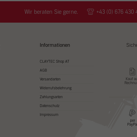
Wir v
ihnen
Wir beraten Sie gerne.
+43 (0) 676 430 
zu ve
Adres
Inhal
in un
Hier 
Zusti
Informationen
Sich
lasse
Al
CLAYTEC Shop AT
AGB
Nu
Kauf a
Versandarten
Rechnu
Daten
Widerrufsbelehrung
Esse
Zahlungsarten
Essen
Datenschutz
Funkt
Impressum
per
PayPa
Stat