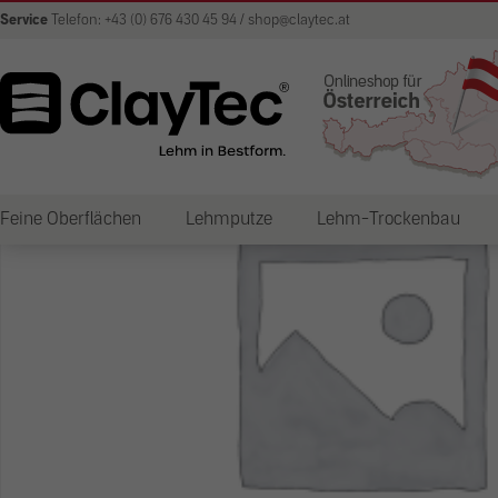
Service
Telefon: +43 (0) 676 430 45 94 / shop@claytec.at
Feine Oberflächen
Lehmputze
Lehm-Trockenbau