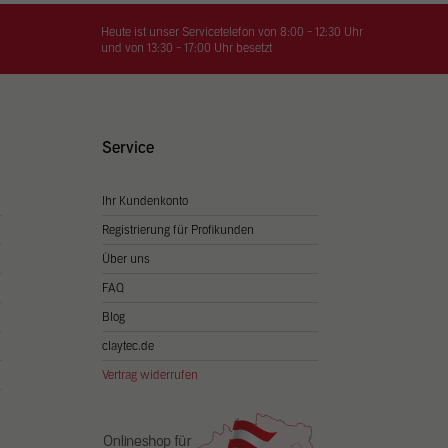
on
hrung
Heute ist unser Servicetelefon von 8:00 - 12:30 Uhr
und von 13:30 - 17:00 Uhr besetzt
n Sie
igen
Service
Ihr Kundenkonto
Zurück
Registrierung für Profikunden
Über uns
FAQ
Blog
claytec.de
Vertrag widerrufen
Statistiken