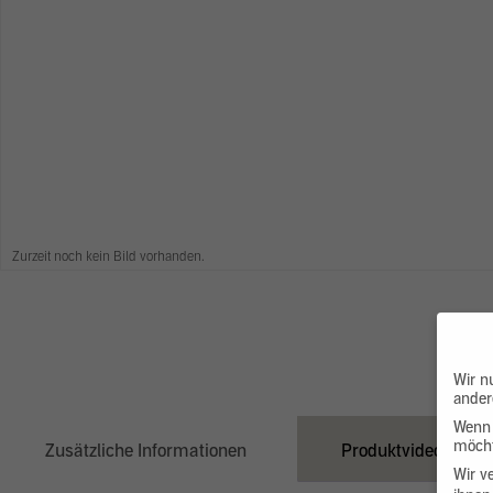
Zurzeit noch kein Bild vorhanden.
Wir n
ander
Wenn 
möcht
Zusätzliche Informationen
Produktvideo
Wir v