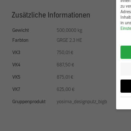
ihnen
zu ve
Adres
Zusätzliche Informationen
Inhal
in un
Einst
Gewicht
500,0000 kg
Farbton
GRGE 2.3 HE
VK3
750,01 €
VK4
687,50 €
VK5
875,01 €
VK7
625,00 €
Gruppenprodukt
yosima_designputz_bigb
Wenn 
möcht