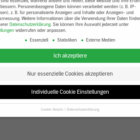
 sind essenziell, während andere uns helfen, diese Website und Ihre Erfa
rbessern.
Personenbezogene Daten können verarbeitet werden (z. B. IP-
sen), z. B. für personalisierte Anzeigen und Inhalte oder Anzeigen- und
tsmessung.
Weitere Informationen über die Verwendung Ihrer Daten finde
serer
Datenschutzerklärung
.
Sie können Ihre Auswahl jederzeit unter
ellungen
widerrufen oder anpassen.
Essenziell
Statistiken
Externe Medien
Ich akzeptiere
Nur essenzielle Cookies akzeptieren
Individuelle Cookie Einstellungen
Cookie-Details
Datenschutzerklärung
Datenschutzeinstellungen
Sie unter 16 Jahre alt sind und Ihre Zustimmung zu freiwilligen Diensten
en, müssen Sie Ihre Erziehungsberechtigten um Erlaubnis bitten.