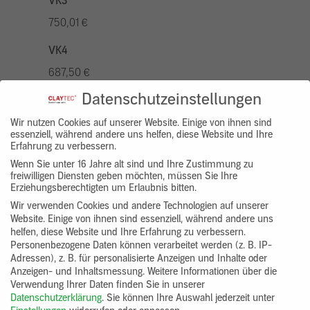
VK3
750,01 €
VK4
687,50 €
Datenschutzeinstellungen
VK5
875,01 €
Wir nutzen Cookies auf unserer Website. Einige von ihnen sind
essenziell, während andere uns helfen, diese Website und Ihre
Erfahrung zu verbessern.
VK7
Wenn Sie unter 16 Jahre alt sind und Ihre Zustimmung zu
625,00 €
freiwilligen Diensten geben möchten, müssen Sie Ihre
Erziehungsberechtigten um Erlaubnis bitten.
Gruppenprodukt
Wir verwenden Cookies und andere Technologien auf unserer
Website. Einige von ihnen sind essenziell, während andere uns
yosima_designputz_bigb
helfen, diese Website und Ihre Erfahrung zu verbessern.
Personenbezogene Daten können verarbeitet werden (z. B. IP-
Adressen), z. B. für personalisierte Anzeigen und Inhalte oder
Anzeigen- und Inhaltsmessung.
Weitere Informationen über die
Verwendung Ihrer Daten finden Sie in unserer
Datenschutzerklärung
.
Sie können Ihre Auswahl jederzeit unter