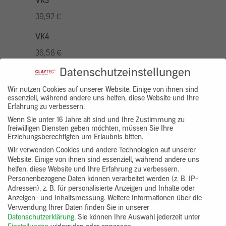
VK3
39,92 €
VK4
36,58 €
Datenschutzeinstellungen
VK5
46,56 €
Wir nutzen Cookies auf unserer Website. Einige von ihnen sind
essenziell, während andere uns helfen, diese Website und Ihre
Erfahrung zu verbessern.
VK7
Wenn Sie unter 16 Jahre alt sind und Ihre Zustimmung zu
33,26 €
freiwilligen Diensten geben möchten, müssen Sie Ihre
Erziehungsberechtigten um Erlaubnis bitten.
Gruppenprodukt
Wir verwenden Cookies und andere Technologien auf unserer
Website. Einige von ihnen sind essenziell, während andere uns
yosima_designputz_eimer
helfen, diese Website und Ihre Erfahrung zu verbessern.
Personenbezogene Daten können verarbeitet werden (z. B. IP-
Adressen), z. B. für personalisierte Anzeigen und Inhalte oder
Anzeigen- und Inhaltsmessung.
Weitere Informationen über die
Verwendung Ihrer Daten finden Sie in unserer
Datenschutzerklärung
.
Sie können Ihre Auswahl jederzeit unter