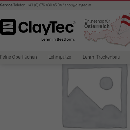
Service
Telefon: +43 (0) 676 430 45 94 / shop@claytec.at
Feine Oberflächen
Lehmputze
Lehm-Trockenbau