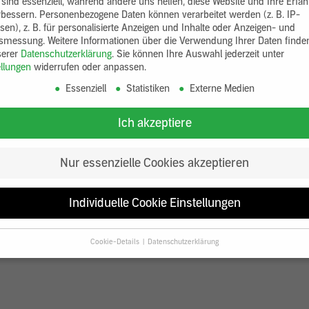
 sind essenziell, während andere uns helfen, diese Website und Ihre Erfa
rbessern.
Personenbezogene Daten können verarbeitet werden (z. B. IP-
sen), z. B. für personalisierte Anzeigen und Inhalte oder Anzeigen- und
tsmessung.
Weitere Informationen über die Verwendung Ihrer Daten finde
serer
Datenschutzerklärung
.
Sie können Ihre Auswahl jederzeit unter
ellungen
widerrufen oder anpassen.
Essenziell
Statistiken
Externe Medien
Ich akzeptiere
Nur essenzielle Cookies akzeptieren
Individuelle Cookie Einstellungen
Cookie-Details
Datenschutzerklärung
Datenschutzeinstellungen
Sie unter 16 Jahre alt sind und Ihre Zustimmung zu freiwilligen Diensten
en, müssen Sie Ihre Erziehungsberechtigten um Erlaubnis bitten.