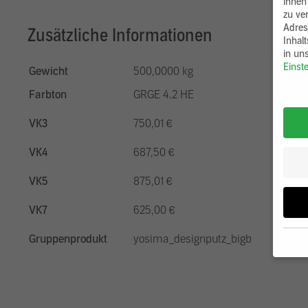
ihnen
zu ve
Adres
Zusätzliche Informationen
Inhal
in un
Einst
Gewicht
500,0000 kg
Farbton
GRGE 4.2 HE
VK3
750,01 €
VK4
687,50 €
VK5
875,01 €
VK7
625,00 €
Gruppenprodukt
yosima_designputz_bigb
Wenn 
möcht