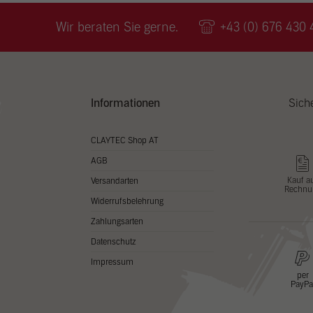
Wir v
ihnen
Wir beraten Sie gerne.
+43 (0) 676 430 
zu ve
Adres
Inhal
in un
Hier 
Zusti
Informationen
Sich
lasse
Al
CLAYTEC Shop AT
AGB
Nu
Kauf a
Versandarten
Rechnu
Daten
Widerrufsbelehrung
Esse
Zahlungsarten
Essen
Datenschutz
Funkt
Impressum
per
PayPa
Stat