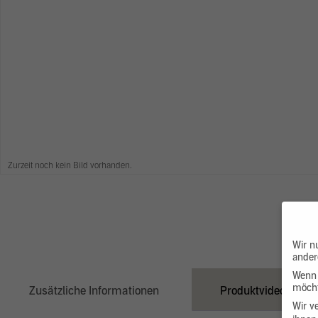
Zurzeit noch kein Bild vorhanden.
Wir n
ander
Wenn 
möcht
Zusätzliche Informationen
Produktvideo
Wir v