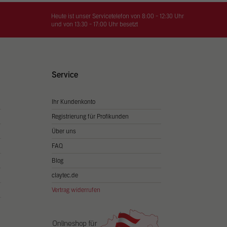
on
hrung
Heute ist unser Servicetelefon von 8:00 - 12:30 Uhr
und von 13:30 - 17:00 Uhr besetzt
n Sie
igen
Service
Ihr Kundenkonto
Zurück
Registrierung für Profikunden
Über uns
FAQ
Blog
claytec.de
Vertrag widerrufen
Statistiken