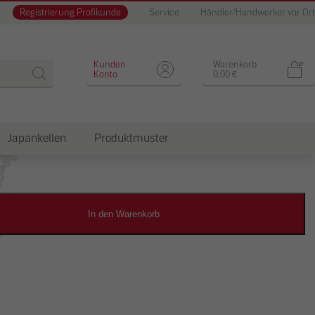
Registrierung Profikunde
Service
Händler/Handwerker vor Ort
Designputz
Kunden
Warenkorb
Konto
0,00
€
Japankellen
Produktmuster
dkosten
In den Warenkorb