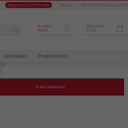
Registrierung Profikunde
Service
Händler/Handwerker vor Ort
Designputz
Kunden
Warenkorb
Konto
0,00
€
Japankellen
Produktmuster
dkosten
In den Warenkorb