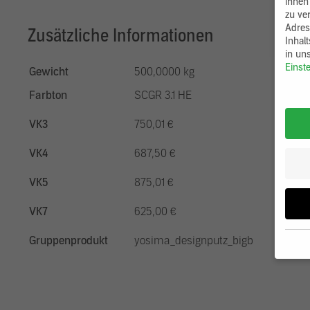
ihnen
zu ve
Adres
Zusätzliche Informationen
Inhal
in un
Einst
Gewicht
500,0000 kg
Farbton
SCGR 3.1 HE
VK3
750,01 €
VK4
687,50 €
VK5
875,01 €
VK7
625,00 €
Gruppenprodukt
yosima_designputz_bigb
Wenn 
möcht