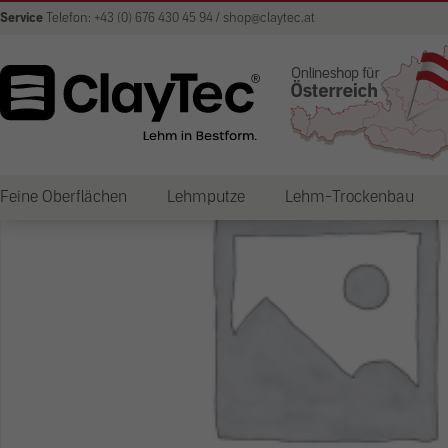
Service
Telefon: +43 (0) 676 430 45 94 / shop@claytec.at
Feine Oberflächen
Lehmputze
Lehm-Trockenbau