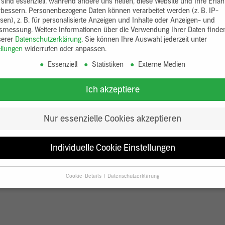
 sind essenziell, während andere uns helfen, diese Website und Ihre Erfa
rbessern.
Personenbezogene Daten können verarbeitet werden (z. B. IP-
sen), z. B. für personalisierte Anzeigen und Inhalte oder Anzeigen- und
tsmessung.
Weitere Informationen über die Verwendung Ihrer Daten finde
serer
Datenschutzerklärung
.
Sie können Ihre Auswahl jederzeit unter
ellungen
widerrufen oder anpassen.
Essenziell
Statistiken
Externe Medien
Ich akzeptiere
Nur essenzielle Cookies akzeptieren
Individuelle Cookie Einstellungen
Cookie-Details
Datenschutzerklärung
Datenschutzeinstellungen
Sie unter 16 Jahre alt sind und Ihre Zustimmung zu freiwilligen Diensten
en, müssen Sie Ihre Erziehungsberechtigten um Erlaubnis bitten.