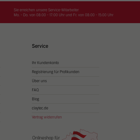
on
hrung
Sie erreichen unsere Service-Mitarbeiter
Mo. - Do. von 08:00 - 17:00 Uhr und Fr. von 08:00 - 15:00 Uhr
n Sie
igen
Service
Ihr Kundenkonto
Zurück
Registrierung für Profikunden
Über uns
FAQ
Blog
claytec.de
Vertrag widerrufen
Statistiken