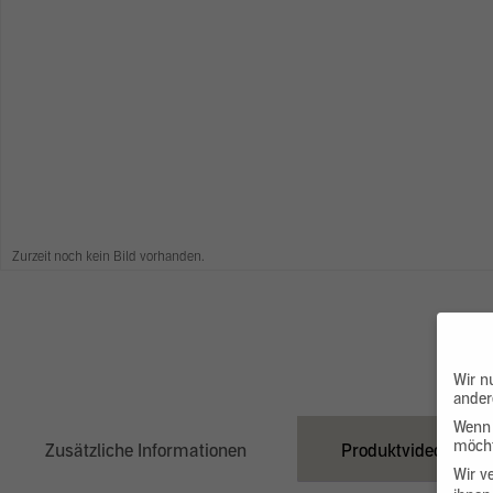
Zurzeit noch kein Bild vorhanden.
Wir n
ander
Wenn 
möcht
Zusätzliche Informationen
Produktvideo
Wir v