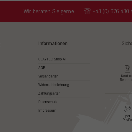
Wir v
ihnen
Wir beraten Sie gerne.
+43 (0) 676 430 
zu ve
Adres
Inhal
in un
Hier 
Zusti
Informationen
Sich
lasse
Al
CLAYTEC Shop AT
AGB
Nu
Kauf a
Versandarten
Rechnu
Daten
Widerrufsbelehrung
Esse
Zahlungsarten
Essen
Datenschutz
Funkt
Impressum
per
PayPa
Stat