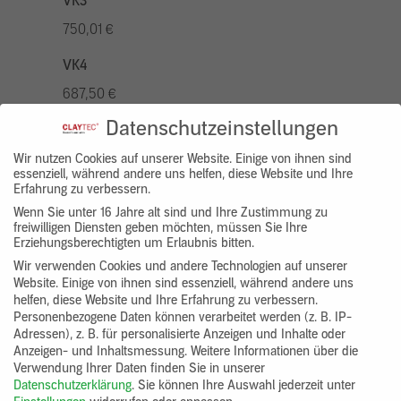
VK3
750,01 €
VK4
687,50 €
Datenschutzeinstellungen
VK5
875,01 €
Wir nutzen Cookies auf unserer Website. Einige von ihnen sind
essenziell, während andere uns helfen, diese Website und Ihre
Erfahrung zu verbessern.
VK7
Wenn Sie unter 16 Jahre alt sind und Ihre Zustimmung zu
625,00 €
freiwilligen Diensten geben möchten, müssen Sie Ihre
Erziehungsberechtigten um Erlaubnis bitten.
Gruppenprodukt
Wir verwenden Cookies und andere Technologien auf unserer
Website. Einige von ihnen sind essenziell, während andere uns
yosima_designputz_bigb
helfen, diese Website und Ihre Erfahrung zu verbessern.
Personenbezogene Daten können verarbeitet werden (z. B. IP-
Adressen), z. B. für personalisierte Anzeigen und Inhalte oder
Anzeigen- und Inhaltsmessung.
Weitere Informationen über die
Verwendung Ihrer Daten finden Sie in unserer
Datenschutzerklärung
.
Sie können Ihre Auswahl jederzeit unter