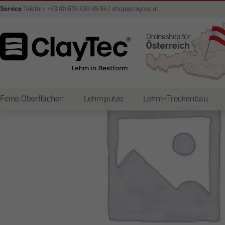
Service
Telefon: +43 (0) 676 430 45 94 / shop@claytec.at
Feine Oberflächen
Lehmputze
Lehm-Trockenbau