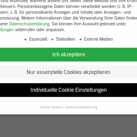
 sind essenziell, während andere uns helfen, diese Website und Ihre Erfa
rbessern.
Personenbezogene Daten können verarbeitet werden (z. B. IP-
sen), z. B. für personalisierte Anzeigen und Inhalte oder Anzeigen- und
tsmessung.
Weitere Informationen über die Verwendung Ihrer Daten finde
serer
Datenschutzerklärung
.
Sie können Ihre Auswahl jederzeit unter
ellungen
widerrufen oder anpassen.
Essenziell
Statistiken
Externe Medien
Ich akzeptiere
Nur essenzielle Cookies akzeptieren
Individuelle Cookie Einstellungen
Cookie-Details
Datenschutzerklärung
Datenschutzeinstellungen
Sie unter 16 Jahre alt sind und Ihre Zustimmung zu freiwilligen Diensten
en, müssen Sie Ihre Erziehungsberechtigten um Erlaubnis bitten.