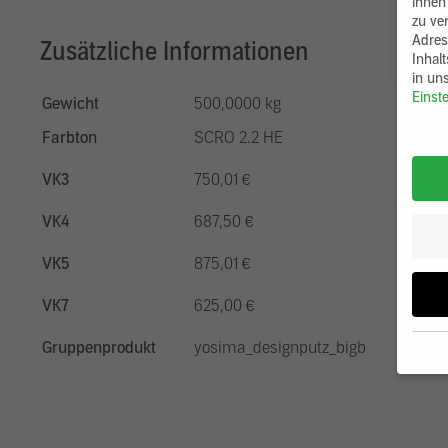
ihnen
zu ve
Adres
Zusätzliche Informationen
Inhal
in un
Einst
Gewicht
500,0000 kg
Farbton
SCRO 2.2 HE
VK3
750,01 €
VK4
687,50 €
VK5
875,01 €
VK7
625,00 €
Gruppenprodukt
yosima_designputz_bigb
Wenn 
möcht