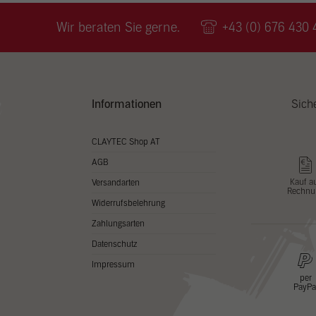
Wir v
ihnen
Wir beraten Sie gerne.
+43 (0) 676 430 
zu ve
Adres
Inhal
in un
Hier 
Zusti
Informationen
Sich
lasse
Al
CLAYTEC Shop AT
AGB
Nu
Kauf a
Versandarten
Rechnu
Daten
Widerrufsbelehrung
Esse
Zahlungsarten
Essen
Datenschutz
Funkt
Impressum
per
PayPa
Stat