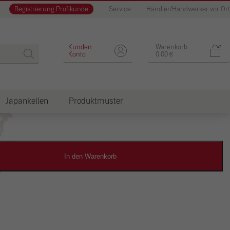
Registrierung Profikunde
Service
Händler/Handwerker vor Ort
Designputz
Kunden
Warenkorb
Konto
0,00
€
Japankellen
Produktmuster
dkosten
In den Warenkorb