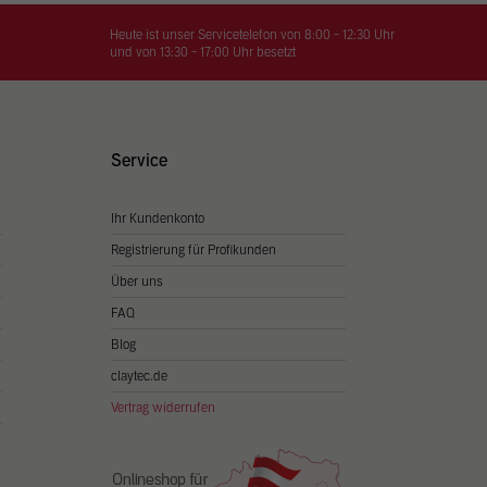
on
hrung
Heute ist unser Servicetelefon von 8:00 - 12:30 Uhr
und von 13:30 - 17:00 Uhr besetzt
n Sie
igen
Service
Ihr Kundenkonto
Zurück
Registrierung für Profikunden
Über uns
FAQ
Blog
claytec.de
Vertrag widerrufen
Statistiken