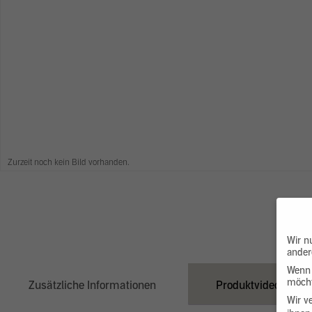
Zurzeit noch kein Bild vorhanden.
Wir n
ander
Wenn 
möcht
Zusätzliche Informationen
Produktvideo
Wir v