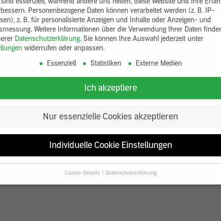
 sind essenziell, während andere uns helfen, diese Website und Ihre Erfa
rbessern.
Personenbezogene Daten können verarbeitet werden (z. B. IP-
sen), z. B. für personalisierte Anzeigen und Inhalte oder Anzeigen- und
tsmessung.
Weitere Informationen über die Verwendung Ihrer Daten finde
serer
Datenschutzerklärung
.
Sie können Ihre Auswahl jederzeit unter
ellungen
widerrufen oder anpassen.
Essenziell
Statistiken
Externe Medien
Ich akzeptiere
Nur essenzielle Cookies akzeptieren
Individuelle Cookie Einstellungen
Cookie-Details
Datenschutzerklärung
Datenschutzeinstellungen
Sie unter 16 Jahre alt sind und Ihre Zustimmung zu freiwilligen Diensten
en, müssen Sie Ihre Erziehungsberechtigten um Erlaubnis bitten.