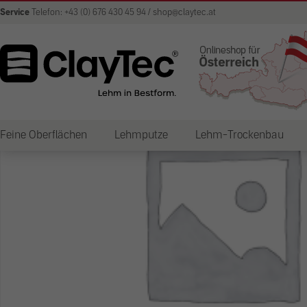
Service
Telefon: +43 (0) 676 430 45 94 / shop@claytec.at
Feine Oberflächen
Lehmputze
Lehm-Trockenbau