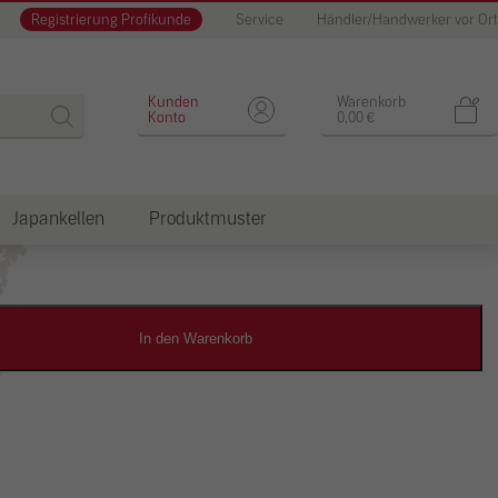
Registrierung Profikunde
Service
Händler/Handwerker vor Ort
Designputz
Kunden
Warenkorb
Konto
0,00
€
Japankellen
Produktmuster
dkosten
In den Warenkorb