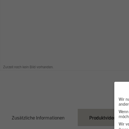
Zurzeit noch kein Bild vorhanden.
Wir n
ander
Wenn 
möcht
Zusätzliche Informationen
Produktvideo
Wir v