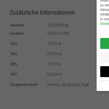
ihnen
zu ve
Adres
Zusätzliche Informationen
Inhal
in un
Einst
Gewicht
500,0000 kg
Farbton
SCRO 3.0 HE
VK3
750,01 €
VK4
687,50 €
VK5
875,01 €
VK7
625,00 €
Gruppenprodukt
yosima_designputz_bigb
Wenn 
möcht