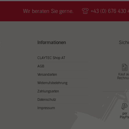
Wir v
ihnen
Wir beraten Sie gerne.
+43 (0) 676 430 
zu ve
Adres
Inhal
in un
Hier 
Zusti
Informationen
Sich
lasse
Al
CLAYTEC Shop AT
AGB
Nu
Kauf a
Versandarten
Rechnu
Daten
Widerrufsbelehrung
Esse
Zahlungsarten
Essen
Datenschutz
Funkt
Impressum
per
PayPa
Stat