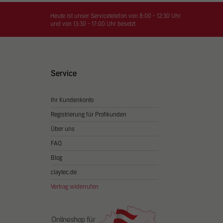
on
hrung
Heute ist unser Servicetelefon von 8:00 - 12:30 Uhr
und von 13:30 - 17:00 Uhr besetzt
n Sie
igen
Service
Ihr Kundenkonto
Zurück
Registrierung für Profikunden
Über uns
FAQ
Blog
claytec.de
Vertrag widerrufen
Statistiken