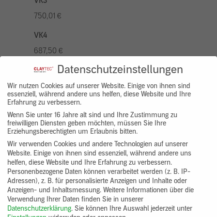
VK3
750,01 €
VK4
687,50 €
Datenschutzeinstellungen
VK5
875,01 €
Wir nutzen Cookies auf unserer Website. Einige von ihnen sind
essenziell, während andere uns helfen, diese Website und Ihre
Erfahrung zu verbessern.
VK7
Wenn Sie unter 16 Jahre alt sind und Ihre Zustimmung zu
625,00 €
freiwilligen Diensten geben möchten, müssen Sie Ihre
Erziehungsberechtigten um Erlaubnis bitten.
Gruppenprodukt
Wir verwenden Cookies und andere Technologien auf unserer
Website. Einige von ihnen sind essenziell, während andere uns
yosima_designputz_bigb
helfen, diese Website und Ihre Erfahrung zu verbessern.
Personenbezogene Daten können verarbeitet werden (z. B. IP-
Adressen), z. B. für personalisierte Anzeigen und Inhalte oder
Anzeigen- und Inhaltsmessung.
Weitere Informationen über die
Verwendung Ihrer Daten finden Sie in unserer
Datenschutzerklärung
.
Sie können Ihre Auswahl jederzeit unter