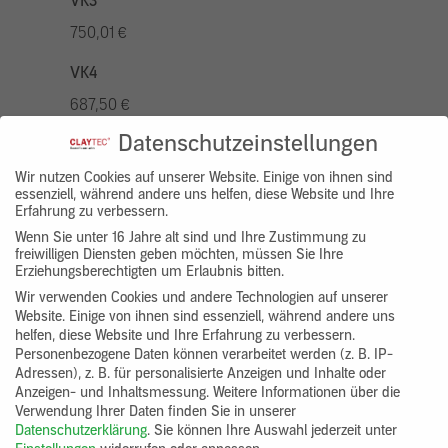
VK3
750,01 €
VK4
687,50 €
Datenschutzeinstellungen
VK5
875,01 €
Wir nutzen Cookies auf unserer Website. Einige von ihnen sind
essenziell, während andere uns helfen, diese Website und Ihre
Erfahrung zu verbessern.
VK7
Wenn Sie unter 16 Jahre alt sind und Ihre Zustimmung zu
625,00 €
freiwilligen Diensten geben möchten, müssen Sie Ihre
Erziehungsberechtigten um Erlaubnis bitten.
Gruppenprodukt
Wir verwenden Cookies und andere Technologien auf unserer
Website. Einige von ihnen sind essenziell, während andere uns
yosima_designputz_bigb
helfen, diese Website und Ihre Erfahrung zu verbessern.
Personenbezogene Daten können verarbeitet werden (z. B. IP-
Adressen), z. B. für personalisierte Anzeigen und Inhalte oder
Anzeigen- und Inhaltsmessung.
Weitere Informationen über die
Verwendung Ihrer Daten finden Sie in unserer
Datenschutzerklärung
.
Sie können Ihre Auswahl jederzeit unter