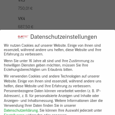
VK3
750,01 €
VK4
687,50 €
Datenschutzeinstellungen
VK5
875,01 €
Wir nutzen Cookies auf unserer Website. Einige von ihnen sind
essenziell, während andere uns helfen, diese Website und Ihre
Erfahrung zu verbessern.
VK7
Wenn Sie unter 16 Jahre alt sind und Ihre Zustimmung zu
625,00 €
freiwilligen Diensten geben möchten, müssen Sie Ihre
Erziehungsberechtigten um Erlaubnis bitten.
Gruppenprodukt
Wir verwenden Cookies und andere Technologien auf unserer
Website. Einige von ihnen sind essenziell, während andere uns
yosima_designputz_bigb
helfen, diese Website und Ihre Erfahrung zu verbessern.
Personenbezogene Daten können verarbeitet werden (z. B. IP-
Adressen), z. B. für personalisierte Anzeigen und Inhalte oder
Anzeigen- und Inhaltsmessung.
Weitere Informationen über die
Verwendung Ihrer Daten finden Sie in unserer
Datenschutzerklärung
.
Sie können Ihre Auswahl jederzeit unter