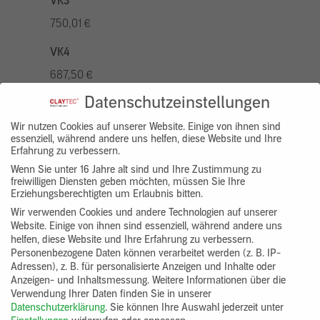
VK3
750,01 €
VK4
687,50 €
Datenschutzeinstellungen
VK5
875,01 €
Wir nutzen Cookies auf unserer Website. Einige von ihnen sind
essenziell, während andere uns helfen, diese Website und Ihre
Erfahrung zu verbessern.
VK7
Wenn Sie unter 16 Jahre alt sind und Ihre Zustimmung zu
625,00 €
freiwilligen Diensten geben möchten, müssen Sie Ihre
Erziehungsberechtigten um Erlaubnis bitten.
Gruppenprodukt
Wir verwenden Cookies und andere Technologien auf unserer
Website. Einige von ihnen sind essenziell, während andere uns
yosima_designputz_bigb
helfen, diese Website und Ihre Erfahrung zu verbessern.
Personenbezogene Daten können verarbeitet werden (z. B. IP-
Adressen), z. B. für personalisierte Anzeigen und Inhalte oder
Anzeigen- und Inhaltsmessung.
Weitere Informationen über die
Verwendung Ihrer Daten finden Sie in unserer
Datenschutzerklärung
.
Sie können Ihre Auswahl jederzeit unter