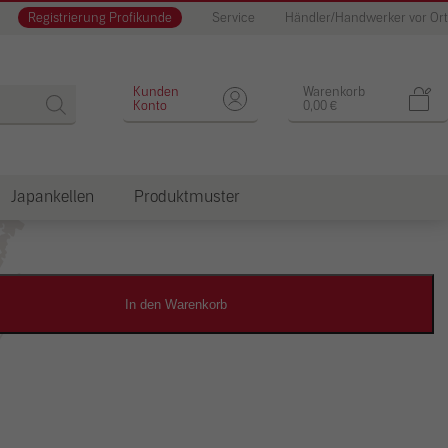
Registrierung Profikunde
Service
Händler/Handwerker vor Ort
Designputz
Kunden
Warenkorb
Konto
0,00
€
Japankellen
Produktmuster
dkosten
In den Warenkorb