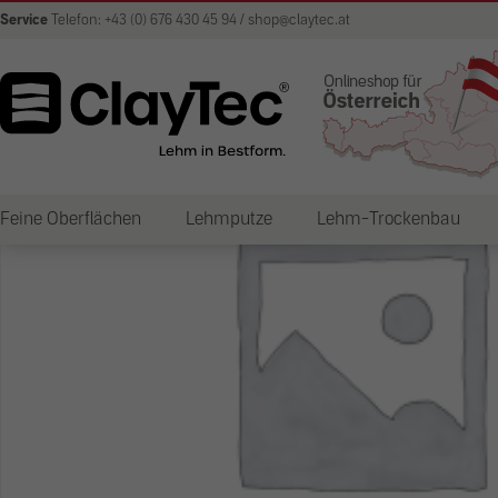
Service
Telefon: +43 (0) 676 430 45 94 / shop@claytec.at
Feine Oberflächen
Lehmputze
Lehm-Trockenbau