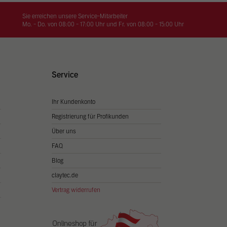
on
hrung
Sie erreichen unsere Service-Mitarbeiter
Mo. - Do. von 08:00 - 17:00 Uhr und Fr. von 08:00 - 15:00 Uhr
n Sie
igen
Service
Ihr Kundenkonto
Zurück
Registrierung für Profikunden
Über uns
FAQ
Blog
claytec.de
Vertrag widerrufen
Statistiken