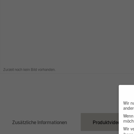
Zurzeit noch kein Bild vorhanden.
Wir n
ander
Wenn 
möcht
Zusätzliche Informationen
Produktvideo
Wir v