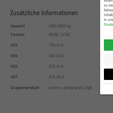
ihnen
zu ve
Adres
Zusätzliche Informationen
Inhal
in un
Einst
Gewicht
500,0000 kg
Farbton
ROGE 3.1 RS
VK3
750,01 €
VK4
687,50 €
VK5
875,01 €
VK7
625,00 €
Gruppenprodukt
yosima_designputz_bigb
Wenn 
möcht