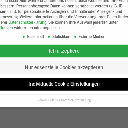
 sind essenziell, während andere uns helfen, diese Website und Ihre Erfa
rbessern.
Personenbezogene Daten können verarbeitet werden (z. B. IP-
sen), z. B. für personalisierte Anzeigen und Inhalte oder Anzeigen- und
tsmessung.
Weitere Informationen über die Verwendung Ihrer Daten finde
serer
Datenschutzerklärung
.
Sie können Ihre Auswahl jederzeit unter
ellungen
widerrufen oder anpassen.
Essenziell
Statistiken
Externe Medien
Ich akzeptiere
Nur essenzielle Cookies akzeptieren
Individuelle Cookie Einstellungen
Cookie-Details
Datenschutzerklärung
Datenschutzeinstellungen
Sie unter 16 Jahre alt sind und Ihre Zustimmung zu freiwilligen Diensten
en, müssen Sie Ihre Erziehungsberechtigten um Erlaubnis bitten.