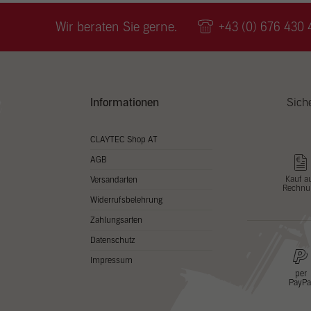
Wir v
ihnen
Wir beraten Sie gerne.
+43 (0) 676 430 
zu ve
Adres
Inhal
in un
Hier 
Zusti
Informationen
Sich
lasse
Al
CLAYTEC Shop AT
AGB
Nu
Kauf a
Versandarten
Rechnu
Daten
Widerrufsbelehrung
Esse
Zahlungsarten
Essen
Datenschutz
Funkt
Impressum
per
PayPa
Stat