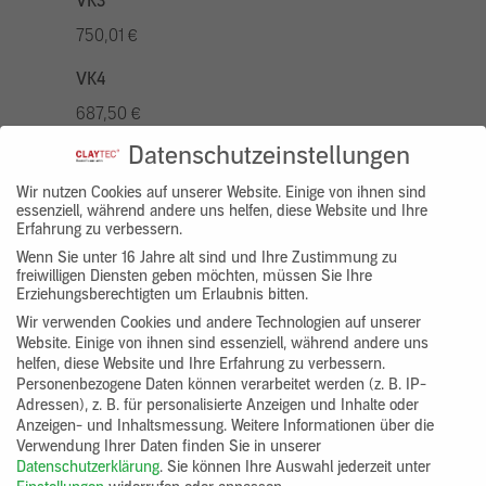
VK3
750,01 €
VK4
687,50 €
Datenschutzeinstellungen
VK5
875,01 €
Wir nutzen Cookies auf unserer Website. Einige von ihnen sind
essenziell, während andere uns helfen, diese Website und Ihre
Erfahrung zu verbessern.
VK7
Wenn Sie unter 16 Jahre alt sind und Ihre Zustimmung zu
625,00 €
freiwilligen Diensten geben möchten, müssen Sie Ihre
Erziehungsberechtigten um Erlaubnis bitten.
Gruppenprodukt
Wir verwenden Cookies und andere Technologien auf unserer
Website. Einige von ihnen sind essenziell, während andere uns
yosima_designputz_bigb
helfen, diese Website und Ihre Erfahrung zu verbessern.
Personenbezogene Daten können verarbeitet werden (z. B. IP-
Adressen), z. B. für personalisierte Anzeigen und Inhalte oder
Anzeigen- und Inhaltsmessung.
Weitere Informationen über die
Verwendung Ihrer Daten finden Sie in unserer
Datenschutzerklärung
.
Sie können Ihre Auswahl jederzeit unter