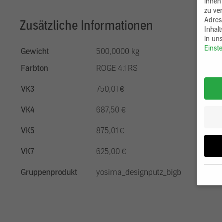
ihnen
zu ve
Adres
Zusätzliche Informationen
Inhal
in un
Einst
Gewicht
500,0000 kg
Farbton
ROGE 4.1 RS
VK3
750,01 €
VK4
687,50 €
VK5
875,01 €
VK7
625,00 €
Gruppenprodukt
yosima_designputz_bigb
Wenn 
möcht