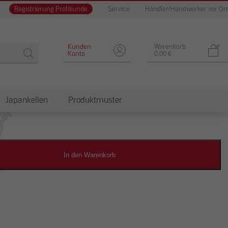
Registrierung Profikunde
Service
Händler/Handwerker vor Ort
Designputz
Kunden
Warenkorb
Konto
0,00
€
Japankellen
Produktmuster
dkosten
In den Warenkorb