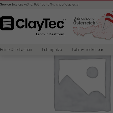
Service
Telefon: +43 (0) 676 430 45 94 / shop@claytec.at
Feine Oberflächen
Lehmputze
Lehm-Trockenbau