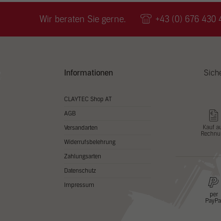
Wir v
ihnen
Wir beraten Sie gerne.
+43 (0) 676 430 
zu ve
Adres
Inhal
in un
Hier 
Zusti
Informationen
Sich
lasse
Al
CLAYTEC Shop AT
AGB
Nu
Kauf a
Versandarten
Rechnu
Daten
Widerrufsbelehrung
Esse
Zahlungsarten
Essen
Datenschutz
Funkt
Impressum
per
PayPa
Stat