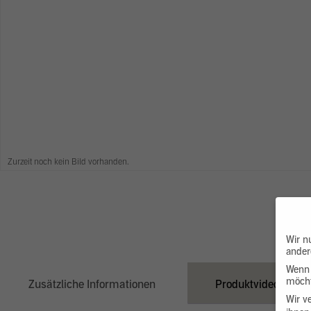
Zurzeit noch kein Bild vorhanden.
Wir n
ander
Wenn 
möcht
Zusätzliche Informationen
Produktvideo
Wir v