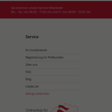
on
hrung
Sie erreichen unsere Service-Mitarbeiter
Mo. - Do. von 08:00 - 17:00 Uhr und Fr. von 08:00 - 15:00 Uhr
n Sie
igen
Service
Ihr Kundenkonto
Zurück
Registrierung für Profikunden
Über uns
FAQ
Blog
claytec.de
Vertrag widerrufen
Statistiken