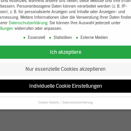
 sind essenziell, während andere uns helfen, diese Website und Ihre Erfa
rbessern.
Personenbezogene Daten können verarbeitet werden (z. B. IP-
sen), z. B. für personalisierte Anzeigen und Inhalte oder Anzeigen- und
tsmessung.
Weitere Informationen über die Verwendung Ihrer Daten finde
serer
Datenschutzerklärung
.
Sie können Ihre Auswahl jederzeit unter
ellungen
widerrufen oder anpassen.
Essenziell
Statistiken
Externe Medien
Ich akzeptiere
Nur essenzielle Cookies akzeptieren
Individuelle Cookie Einstellungen
Cookie-Details
Datenschutzerklärung
Datenschutzeinstellungen
Sie unter 16 Jahre alt sind und Ihre Zustimmung zu freiwilligen Diensten
en, müssen Sie Ihre Erziehungsberechtigten um Erlaubnis bitten.