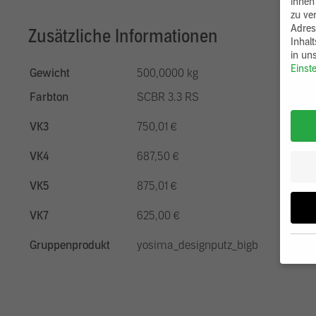
ihnen
zu ve
Adres
Zusätzliche Informationen
Inhal
in un
Einst
Gewicht
500,0000 kg
Farbton
SCBR 3.3 RS
VK3
750,01 €
VK4
687,50 €
VK5
875,01 €
VK7
625,00 €
Gruppenprodukt
yosima_designputz_bigb
Wenn 
möcht