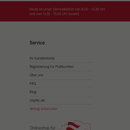
on
hrung
Heute ist unser Servicetelefon von 8:00 - 12:30 Uhr
und von 13:30 - 15:00 Uhr besetzt
n Sie
igen
Service
Ihr Kundenkonto
Zurück
Registrierung für Profikunden
Über uns
FAQ
Blog
claytec.de
Vertrag widerrufen
Statistiken