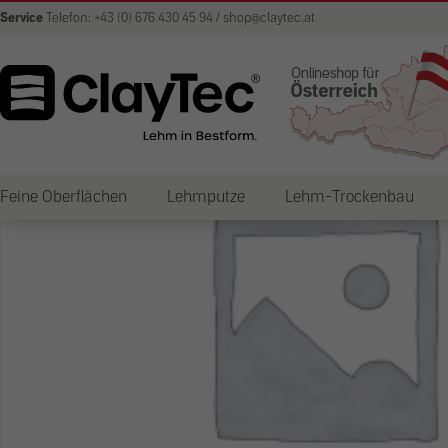
Service
Telefon: +43 (0) 676 430 45 94 / shop@claytec.at
Feine Oberflächen
Lehmputze
Lehm-Trockenbau