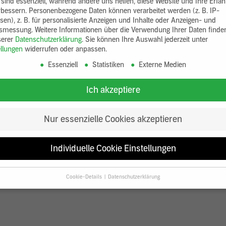
 sind essenziell, während andere uns helfen, diese Website und Ihre Erfa
rbessern.
Personenbezogene Daten können verarbeitet werden (z. B. IP-
sen), z. B. für personalisierte Anzeigen und Inhalte oder Anzeigen- und
tsmessung.
Weitere Informationen über die Verwendung Ihrer Daten finde
serer
Datenschutzerklärung
.
Sie können Ihre Auswahl jederzeit unter
ellungen
widerrufen oder anpassen.
Essenziell
Statistiken
Externe Medien
Ich akzeptiere
Nur essenzielle Cookies akzeptieren
Individuelle Cookie Einstellungen
Cookie-Details
Datenschutzerklärung
Datenschutzeinstellungen
Sie unter 16 Jahre alt sind und Ihre Zustimmung zu freiwilligen Diensten
en, müssen Sie Ihre Erziehungsberechtigten um Erlaubnis bitten.