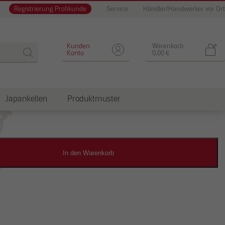
Registrierung Profikunde
Service
Händler/Handwerker vor Ort
Designputz
Kunden
Warenkorb
Konto
0,00
€
Japankellen
Produktmuster
dkosten
In den Warenkorb