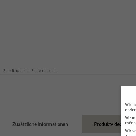
Zurzeit noch kein Bild vorhanden.
Wir n
ander
Wenn 
möcht
Zusätzliche Informationen
Produktvideo
Wir v