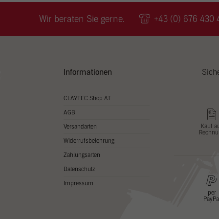
Wir v
ihnen
Wir beraten Sie gerne.
+43 (0) 676 430 
zu ve
Adres
Inhal
in un
Hier 
Zusti
Informationen
Sich
lasse
Al
CLAYTEC Shop AT
AGB
Nu
Kauf a
Versandarten
Rechnu
Daten
Widerrufsbelehrung
Esse
Zahlungsarten
Essen
Datenschutz
Funkt
Impressum
per
PayPa
Stat