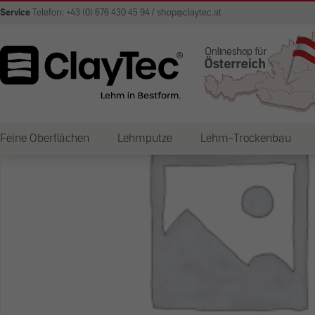
Service
Telefon: +43 (0) 676 430 45 94 / shop@claytec.at
Feine Oberflächen
Lehmputze
Lehm-Trockenbau