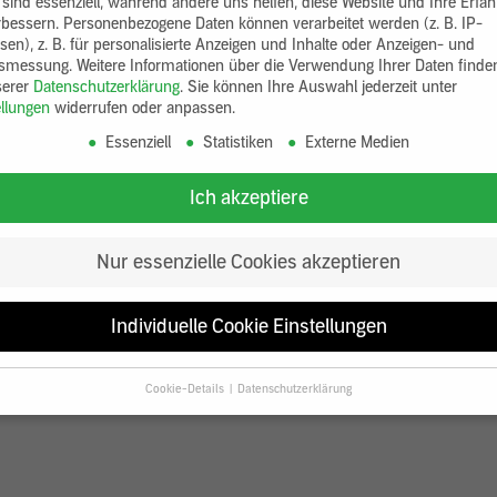
 sind essenziell, während andere uns helfen, diese Website und Ihre Erfa
rbessern.
Personenbezogene Daten können verarbeitet werden (z. B. IP-
sen), z. B. für personalisierte Anzeigen und Inhalte oder Anzeigen- und
tsmessung.
Weitere Informationen über die Verwendung Ihrer Daten finde
serer
Datenschutzerklärung
.
Sie können Ihre Auswahl jederzeit unter
ellungen
widerrufen oder anpassen.
Essenziell
Statistiken
Externe Medien
Ich akzeptiere
Nur essenzielle Cookies akzeptieren
Individuelle Cookie Einstellungen
Cookie-Details
Datenschutzerklärung
Datenschutzeinstellungen
Sie unter 16 Jahre alt sind und Ihre Zustimmung zu freiwilligen Diensten
en, müssen Sie Ihre Erziehungsberechtigten um Erlaubnis bitten.