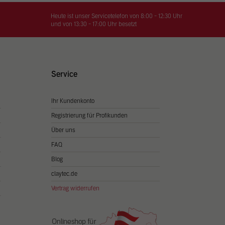
on
hrung
Heute ist unser Servicetelefon von 8:00 - 12:30 Uhr
und von 13:30 - 17:00 Uhr besetzt
n Sie
igen
Service
Ihr Kundenkonto
Zurück
Registrierung für Profikunden
Über uns
FAQ
Blog
claytec.de
Vertrag widerrufen
Statistiken