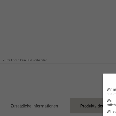
Zurzeit noch kein Bild vorhanden.
Wir n
ander
Wenn 
möcht
Zusätzliche Informationen
Produktvideo
Wir v