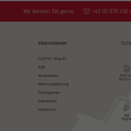
Wir v
ihnen
Wir beraten Sie gerne.
+43 (0) 676 430 
zu ve
Adres
Inhal
in un
Hier 
Zusti
Informationen
Sich
lasse
Al
CLAYTEC Shop AT
AGB
Nu
Kauf a
Versandarten
Rechnu
Daten
Widerrufsbelehrung
Esse
Zahlungsarten
Essen
Datenschutz
Funkt
Impressum
per
PayPa
Stat