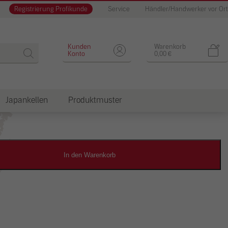
Registrierung Profikunde
Service
Händler/Handwerker vor Ort
Designputz
Kunden
Warenkorb
Konto
0,00
€
Japankellen
Produktmuster
dkosten
In den Warenkorb