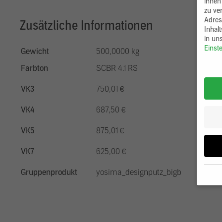
ihnen
zu ve
Adres
Zusätzliche Informationen
Inhal
in un
Einst
Gewicht
500,0000 kg
Farbton
SCBR 4.1 RS
VK3
750,01 €
VK4
687,50 €
VK5
875,01 €
VK7
625,00 €
Gruppenprodukt
yosima_designputz_bigb
Wenn 
möcht