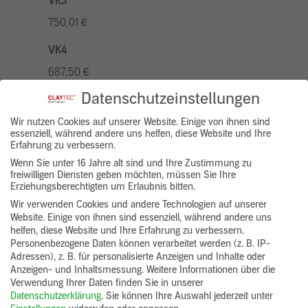
VK3
750,01 €
VK4
687,50 €
Datenschutzeinstellungen
VK5
875,01 €
Wir nutzen Cookies auf unserer Website. Einige von ihnen sind
essenziell, während andere uns helfen, diese Website und Ihre
Erfahrung zu verbessern.
VK7
Wenn Sie unter 16 Jahre alt sind und Ihre Zustimmung zu
625,00 €
freiwilligen Diensten geben möchten, müssen Sie Ihre
Erziehungsberechtigten um Erlaubnis bitten.
Gruppenprodukt
Wir verwenden Cookies und andere Technologien auf unserer
Website. Einige von ihnen sind essenziell, während andere uns
yosima_designputz_bigb
helfen, diese Website und Ihre Erfahrung zu verbessern.
Personenbezogene Daten können verarbeitet werden (z. B. IP-
Adressen), z. B. für personalisierte Anzeigen und Inhalte oder
Anzeigen- und Inhaltsmessung.
Weitere Informationen über die
Verwendung Ihrer Daten finden Sie in unserer
Datenschutzerklärung
.
Sie können Ihre Auswahl jederzeit unter