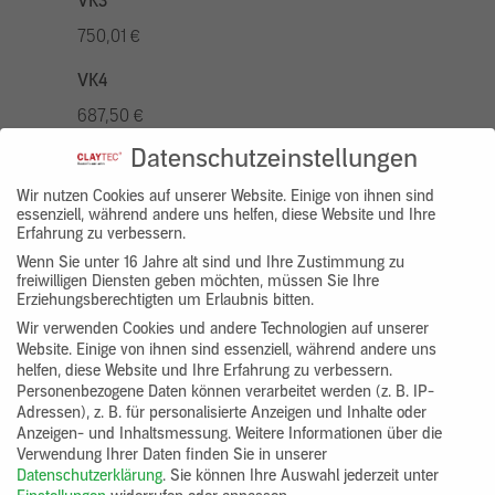
VK3
750,01 €
VK4
687,50 €
Datenschutzeinstellungen
VK5
875,01 €
Wir nutzen Cookies auf unserer Website. Einige von ihnen sind
essenziell, während andere uns helfen, diese Website und Ihre
Erfahrung zu verbessern.
VK7
Wenn Sie unter 16 Jahre alt sind und Ihre Zustimmung zu
625,00 €
freiwilligen Diensten geben möchten, müssen Sie Ihre
Erziehungsberechtigten um Erlaubnis bitten.
Gruppenprodukt
Wir verwenden Cookies und andere Technologien auf unserer
Website. Einige von ihnen sind essenziell, während andere uns
yosima_designputz_bigb
helfen, diese Website und Ihre Erfahrung zu verbessern.
Personenbezogene Daten können verarbeitet werden (z. B. IP-
Adressen), z. B. für personalisierte Anzeigen und Inhalte oder
Anzeigen- und Inhaltsmessung.
Weitere Informationen über die
Verwendung Ihrer Daten finden Sie in unserer
Datenschutzerklärung
.
Sie können Ihre Auswahl jederzeit unter