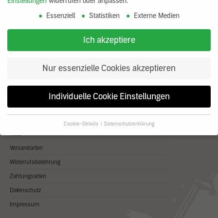
Einstellungen
widerrufen oder anpassen.
Wir beraten Sie gerne.
+43 (0) 676 430 45 94
Essenziell
Statistiken
Externe Medien
shop@claytec.at
Heute ist unser Servicetelefon von 8:00 - 12:30 Uhr
Ich akzeptiere
und von 13:30 - 17:00 Uhr besetzt
Nur essenzielle Cookies akzeptieren
Informationen
Individuelle Cookie Einstellungen
CLAYTEC Shop AT
Cookie-Details
Datenschutzerklärung
Datenschutzeinstellungen
AGB
Versandarten
Wenn Sie unter 16 Jahre alt sind und Ihre Zustimmung zu
freiwilligen Diensten geben möchten, müssen Sie Ihre
Widerrufsbelehrung
Erziehungsberechtigten um Erlaubnis bitten.
Zahlungsarten
Wir verwenden Cookies und andere Technologien auf unserer
Website. Einige von ihnen sind essenziell, während andere uns
Datenschutz
helfen, diese Website und Ihre Erfahrung zu verbessern.
Impressum
Personenbezogene Daten können verarbeitet werden (z. B. IP-
Adressen), z. B. für personalisierte Anzeigen und Inhalte oder