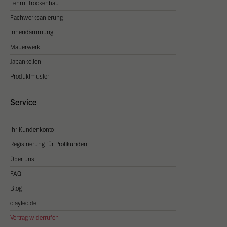
Lehm-Trockenbau
Statistik Cookies erfassen Informationen anonym. Diese Informationen
helfen uns zu verstehen, wie unsere Besucher unsere Website nutzen.
Fachwerksanierung
Cookie Informationen anzeigen
Innendämmung
Mauerwerk
Exte
Externe Medien (2)
Japankellen
Inhalte von Videoplattformen und Social Media Plattformen werden
standardmäßig blockiert. Wenn Cookies von externen Medien akzeptiert
Produktmuster
werden, bedarf der Zugriff auf diese Inhalte keiner manuellen Zustimmung
mehr.
Service
Cookie Informationen anzeigen
Datenschutzerklärung
Ihr Kundenkonto
Registrierung für Profikunden
Über uns
FAQ
Blog
claytec.de
Vertrag widerrufen