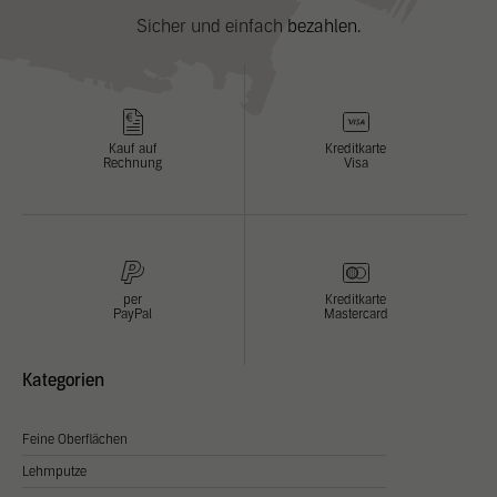
Anzeigen- und Inhaltsmessung.
Weitere Informationen über die
Sicher und einfach bezahlen.
Verwendung Ihrer Daten finden Sie in unserer
Datenschutzerklärung
.
Hier finden Sie eine Übersicht über alle verwendeten Cookies. Sie
können Ihre Zustimmung zu ganzen Kategorien geben oder sich
weitere Informationen anzeigen lassen und so nur bestimmte
Cookies auswählen.
Kauf auf
Kreditkarte
Rechnung
Visa
Alle akzeptieren
Einstellungen speichern & schließen
Nur essenzielle Cookies akzeptieren
Zurück
per
Kreditkarte
PayPal
Mastercard
Datenschutzeinstellungen
Essenziell (1)
Essenzielle Cookies ermöglichen grundlegende Funktionen und sind für die
Kategorien
einwandfreie Funktion der Website erforderlich.
Cookie Informationen anzeigen
Feine Oberflächen
Stati
Statistiken (2)
Lehmputze